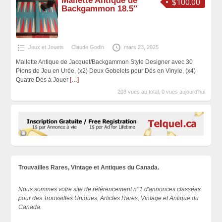
Mallette Antique de
$100.00
Backgammon 18.5″
Jeux et Jouets
Claude Godin
mars 23, 2025
Mallette Antique de Jacquet/Backgammon Style Designer avec 30
Pions de Jeu en Urée, (x2) Deux Gobelets pour Dés en Vinyle, (x4)
Quatre Dés à Jouer
[…]
203 vues au total, 0 vues aujourd'hui
Trouvailles Rares, Vintage et Antiques du Canada.
Nous sommes votre site de référencement n°1 d'annonces classées
pour des Trouvailles Uniques, Articles Rares, Vintage et Antique du
Canada.