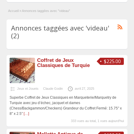
Accueil
»
Annonces taggées avec "videau"
Annonces taggées avec 'videau'
(2)
Coffret de Jeux
$225.00
Classiques de Turquie
Jeux et Jouets
Claude Godin
avril 27, 2025
Superbe Coffret de Jeux Classiques en Marqueterie/Marquetry de
Turquie avec jeu d’échec, jacquet et dames
(Chess/Backgammon/Checkers) Grandeur du Coffret Fermé: 15.75″ x
8″ x 2.5″
[…]
333 vues au total, 1 vues aujourd'hui