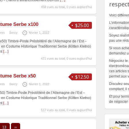
) – (Tarifs d’affranchissement DDR10
[…]
respect
458 vues au total, 0 vues aujourd'hui
Voici différe
L’informatio
tume Serbe x100
$25.00
caractéristiq
bres
Sorcy
février 1, 2022
Soyez réali
pas une réduc
(x50) Timbre-Poste Préoblitéré de l’Allemagne de l’Est –
n Costume Historique Traditionnel Serbe (Klitten Kletno)
Si vous ach
ent
[…]
demandez un 
471 vues au total, 0 vues aujourd'hui
Négociez le p
électroména
ces articles
tume Serbe x50
$12.50
permet aux v
Discutez seu
bres
Sorcy
février 1, 2022
comptant, il 
x50) Timbre-Poste Préoblitéré de l’Allemagne de l’Est –
Et pour term
n Costume Historique Traditionnel Serbe (Klitten Kletno)
de négocier e
ent
[…]
517 vues au total, 0 vues aujourd'hui
13
››