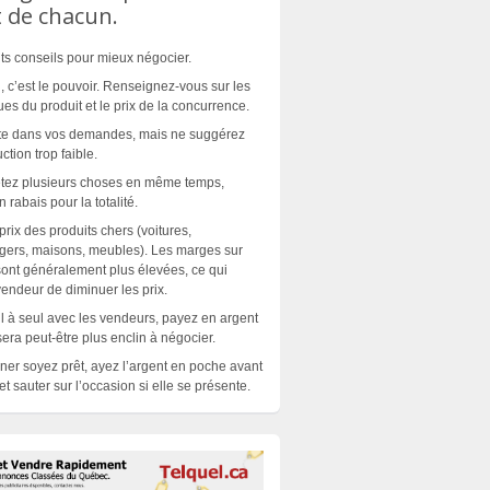
 de chacun.
nts conseils pour mieux négocier.
n, c’est le pouvoir. Renseignez-vous sur les
ues du produit et le prix de la concurrence.
ste dans vos demandes, mais ne suggérez
tion trop faible.
etez plusieurs choses en même temps,
rabais pour la totalité.
rix des produits chers (voitures,
gers, maisons, meubles). Les marges sur
 sont généralement plus élevées, ce qui
endeur de diminuer les prix.
l à seul avec les vendeurs, payez en argent
sera peut-être plus enclin à négocier.
iner soyez prêt, ayez l’argent en poche avant
t sauter sur l’occasion si elle se
présente
.