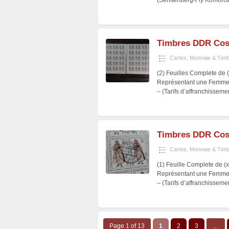
(Senftenberg-Fly Komorow
Timbres DDR Cos
Cartes, Monnaie & Tim
(2) Feuilles Complete de 
Représentant une Femme e
– (Tarifs d’affranchissem
Timbres DDR Cos
Cartes, Monnaie & Tim
(1) Feuille Complete de (
Représentant une Femme e
– (Tarifs d’affranchissem
Page 1 of 13
1
2
3
…