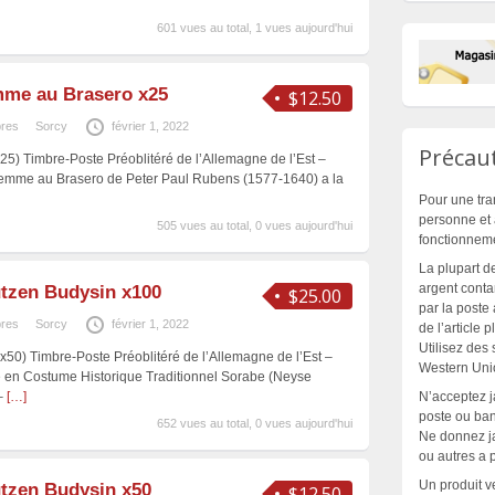
601 vues au total, 1 vues aujourd'hui
me au Brasero x25
$12.50
bres
Sorcy
février 1, 2022
Précaut
x25) Timbre-Poste Préoblitéré de l’Allemagne de l’Est –
Femme au Brasero de Peter Paul Rubens (1577-1640) a la
Pour une tra
personne et 
505 vues au total, 0 vues aujourd'hui
fonctionnem
La plupart d
argent contan
tzen Budysin x100
$25.00
par la poste 
bres
Sorcy
février 1, 2022
de l’article 
Utilisez des
(x50) Timbre-Poste Préoblitéré de l’Allemagne de l’Est –
Western Unio
en Costume Historique Traditionnel Sorabe (Neyse
N’acceptez 
 –
[…]
poste ou banc
652 vues au total, 0 vues aujourd'hui
Ne donnez ja
ou autres a 
Un produit v
tzen Budysin x50
$12.50