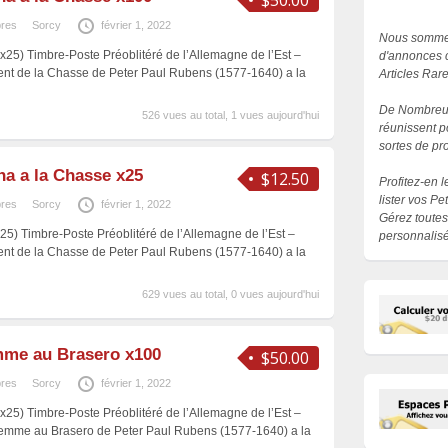
$50.00
bres
Sorcy
février 1, 2022
Nous sommes
(x25) Timbre-Poste Préoblitéré de l’Allemagne de l’Est –
d'annonces c
nt de la Chasse de Peter Paul Rubens (1577-1640) a la
Articles Rar
De Nombreux
526 vues au total, 1 vues aujourd'hui
réunissent p
sortes de pro
a a la Chasse x25
$12.50
Profitez-en 
lister vos P
bres
Sorcy
février 1, 2022
Gérez toutes
x25) Timbre-Poste Préoblitéré de l’Allemagne de l’Est –
personnalisé
nt de la Chasse de Peter Paul Rubens (1577-1640) a la
629 vues au total, 0 vues aujourd'hui
me au Brasero x100
$50.00
bres
Sorcy
février 1, 2022
(x25) Timbre-Poste Préoblitéré de l’Allemagne de l’Est –
Femme au Brasero de Peter Paul Rubens (1577-1640) a la