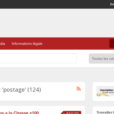
Bi
dia
Informations légale
'postage' (124)
Trouvailles
a a la Chasse x100