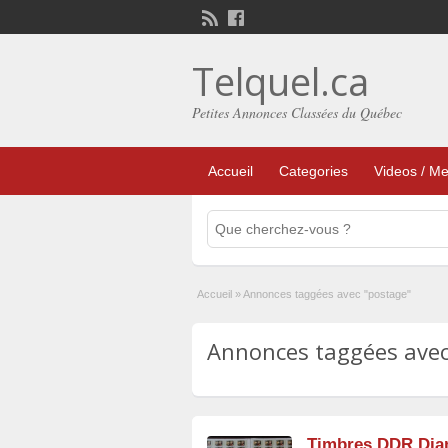
Telquel.ca
Petites Annonces Classées du Québec
Accueil
Categories
Videos / Me
Accueil
»
Annonces taggées avec "postage"
Annonces taggées avec 
Timbres DDR Dian