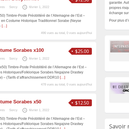
garantie. Aut
bres
Sorcy
février 1, 2022
propres risqu
échange sur 
x50) Timbre-Poste Préoblitéré de l’Allemagne de l’Est –
Pour plus d’
en Costume Historique Traditionnel Sorabe (Neyse
 –
[…]
496 vues au total, 0 vues aujourd'hui
tume Sorabes x100
$25.00
bres
Sorcy
février 1, 2022
(x50) Timbre-Poste Préoblitéré de l’Allemagne de l’Est –
s Historiques/Folklorique Sorabes Negajsne Drastwy
) – (Tarifs d’affranchissement DDR10
[…]
478 vues au total, 0 vues aujourd'hui
tume Sorabes x50
$12.50
bres
Sorcy
février 1, 2022
x50) Timbre-Poste Préoblitéré de l’Allemagne de l’Est –
s Historiques/Folklorique Sorabes Negajsne Drastwy
Savoir 