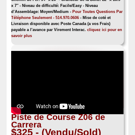
x 7″ -
Niveau de difficulté: Facile/Easy - Niveau
d’Assemblage: Moyen/Medium -
Pour Toutes Questions Par
Téléphone Seulement - 514.970.0606
- Mise de coté et
Livraison disponible avec Poste Canada (a vos Frais)
payable a l’avance par Virement Interac.
cliquez ici pour en
savoir plus
Piste de Course Z06 de
Carrera
$325 - (Vendu/Sold)