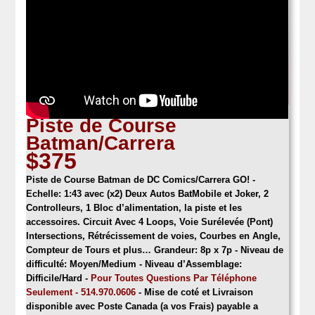
Piste de Course
Batman/Carrera
$375
Piste de Course Batman de DC Comics/Carrera GO!
-
Echelle: 1:43 avec (x2) Deux Autos BatMobile et Joker, 2
Controlleurs, 1 Bloc d’alimentation, la piste et les
accessoires. Circuit Avec 4 Loops, Voie Surélevée (Pont)
Intersections, Rétrécissement de voies, Courbes en Angle,
Compteur de Tours et plus… Grandeur: 8p x 7p -
Niveau de
difficulté: Moyen/Medium - Niveau d’Assemblage:
Difficile/Hard
-
Pour Toutes Questions Par Téléphone
Seulement - 514.970.0606
- Mise de coté et Livraison
disponible avec Poste Canada (a vos Frais) payable a