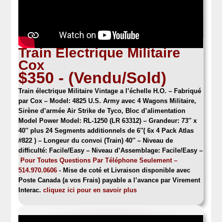
Train Electrique Militaire
Cox
$350 - (Vendu/Sold)
Train électrique Militaire Vintage a l’échelle H.O.
– Fabriqué
par Cox – Model: 4825 U.S. Army avec 4 Wagons Militaire,
Sirène d’armée Air Strike de Tyco, Bloc d’alimentation
Model Power Model: RL-1250 (LR 63312) – Grandeur: 73″ x
40″ plus 24 Segments additionnels de 6″( 6x 4 Pack Atlas
#822 ) – Longeur du convoi (Train) 40″
– Niveau de
difficulté: Facile/Easy – Niveau d’Assemblage: Facile/Easy –
Pour Toutes Questions Par Téléphone Seulement –
514.970.0606
- Mise de coté et Livraison disponible avec
Poste Canada (a vos Frais) payable a l’avance par Virement
Interac.
cliquez ici pour en savoir plus