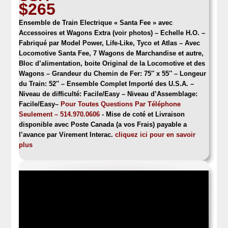
$265
Ensemble de Train Electrique « Santa Fee »
avec
Accessoires et Wagons Extra (voir photos) – Echelle H.O. –
Fabriqué par Model Power, Life-Like, Tyco et Atlas – Avec
Locomotive Santa Fee, 7 Wagons de Marchandise et autre,
Bloc d’alimentation, boite Original de la Locomotive et des
Wagons – Grandeur du Chemin de Fer: 75″ x 55″ – Longeur
du Train: 52″ – Ensemble Complet Importé des U.S.A.
–
Niveau de difficulté: Facile/Easy – Niveau d’Assemblage:
Facile/Easy
–
Pour Toutes Questions Par Téléphone
Seulement – 514.970.0606
- Mise de coté et Livraison
disponible avec Poste Canada (a vos Frais) payable a
l’avance par Virement Interac.
clique
z
ici pour en savoir
plus