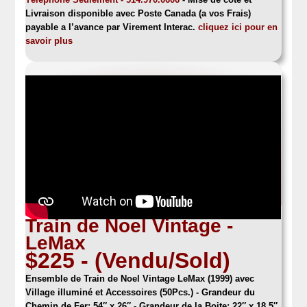
Livraison disponible avec Poste Canada (a vos Frais)
payable a l’avance par Virement Interac.
cliquez ici pour en
savoir plus
Train de Noel Vintage -
LeMax
$225 - (Vendu/Sold)
Ensemble de Train de Noel Vintage LeMax (1999)
avec
Village illuminé et Accessoires (50Pcs.) - Grandeur du
Chemin de Fer: 54″ x 26″ - Grandeur de la Boite: 22″ x 18.5″