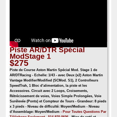
Piste AR/DTR Spécial
ModStage 1
$275
Piste de Course Aston Martin Spécial Mod. Stage 1 de
AR/DTRacing
- Echelle: 1/43 - avec Deux (x2) Aston Martin
Vantage Modifier/Modified (SCMod. S1), 2 Controlleurs
SpeedTrah, 1 Bloc d’alimentation, la piste et les
Accessoires. Circuit avec 2 Loops, Croisements,
Rétrécissement de voies, Voies Simple Prolongées, Voie
Surélevée (Ponts) et Compteur de Tours - Grandeur: 8 pieds
x 3 pieds -
Niveau de difficulté: Moyen/Medium - Niveau
d’Assemblage: Moyen/Medium -
Pour Toutes Questions Par
Téléphone Seulement - 514.970.0606
- Mise de coté et