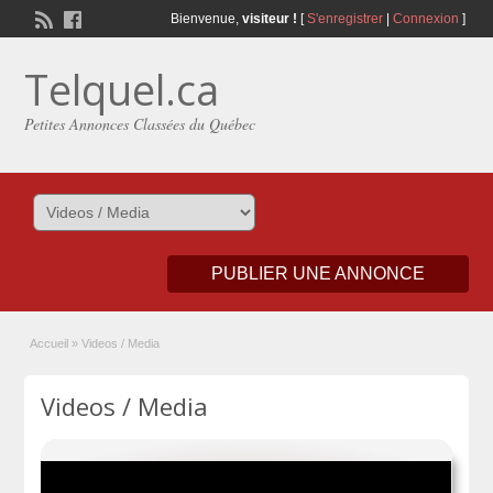
Bienvenue,
visiteur !
[
S'enregistrer
|
Connexion
]
Telquel.ca
Petites Annonces Classées du Québec
PUBLIER UNE ANNONCE
Accueil
»
Videos / Media
Videos / Media