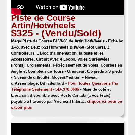
Piste de Course
Artin/Hotwheels
$325 - (Vendu/Sold)
Mega Piste de Course BHW-68 de Artin/HotWheels
- Echelle:
1/43, avec Deux (x2) Hotwheels BHW-68 (Slot Cars), 2
Controlleurs, 1 Bloc d’alimentation, la piste et les
Accessoires. Circuit Avec 4 Loops, Voies Surélevées
(Ponts), Croisements, Rétrécissement de voies, Courbes en
Angle et Compteur de Tours - Grandeur: 8.5 pieds x 9 pieds
-
Niveau de difficulté: Moyen/Medium – Niveau
d’Assemblage: Difficile/Hard -
Pour Toutes Questions Par
Téléphone Seulement - 514.970.0606
- Mise de coté et
Livraison disponible avec Poste Canada (a vos Frais)
payable a l’avance par Virement Interac.
cliquez ici pour en
savoir plus