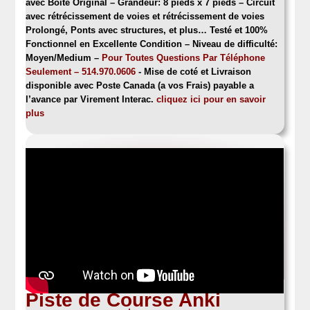
avec Boite Original – Grandeur: 8 pieds x 7 pieds – Circuit
avec rétrécissement de voies et rétrécissement de voies
Prolongé, Ponts avec structures, et plus… Testé et 100%
Fonctionnel en Excellente Condition –
Niveau de difficulté:
Moyen/Medium
–
Pour Toutes Questions Par Téléphone
Seulement – 514.970.0606
- Mise de coté et Livraison
disponible avec Poste Canada (a vos Frais) payable a
l’avance par Virement Interac.
cliquez ici pour en savoir
plus
Piste de Course Anki