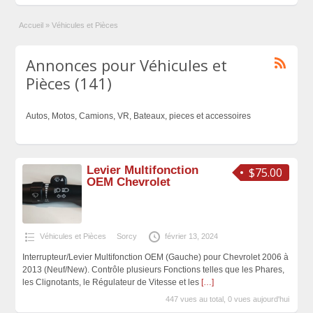
Accueil
»
Véhicules et Pièces
Annonces pour Véhicules et
Pièces (141)
Autos, Motos, Camions, VR, Bateaux, pieces et accessoires
Levier Multifonction
$75.00
OEM Chevrolet
Véhicules et Pièces
Sorcy
février 13, 2024
Interrupteur/Levier Multifonction OEM (Gauche) pour Chevrolet 2006 à
2013 (Neuf/New). Contrôle plusieurs Fonctions telles que les Phares,
les Clignotants, le Régulateur de Vitesse et les
[…]
447 vues au total, 0 vues aujourd'hui