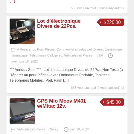
[…]
553 vues au total, 0 vues aujourd'hui
Lot d’électronique
$220.00
Divers de 22Pcs.
A Réparer ou Pour Pièces
,
Commercial et Industriel
,
Divers
,
Électronique
,
Informatique
,
Téléphones Cellulaires
,
Véhicules et Pièces
J&P
novembre 16, 2022
*** Vendu / Sold *** Lot d’électronique Divers de 22Pcs. Non Testé (a
Réparer ou pour Pièces) avec Ordinateurs Portable, Tablettes,
Télephones Mobiles, iPod, Palm
[…]
663 vues au total, 0 vues aujourd'hui
GPS Mio Moov M401
$45.00
w/Mitac 12v.
Véhicules et Pièces
Sorcy
juin 19, 2022