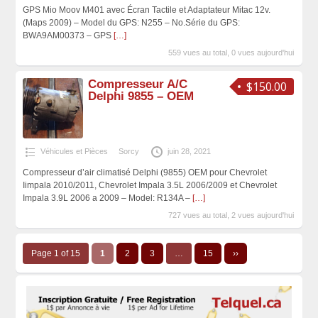
GPS Mio Moov M401 avec Écran Tactile et Adaptateur Mitac 12v.
(Maps 2009) – Model du GPS: N255 – No.Série du GPS:
BWA9AM00373 – GPS
[…]
559 vues au total, 0 vues aujourd'hui
Compresseur A/C
$150.00
Delphi 9855 – OEM
Véhicules et Pièces
Sorcy
juin 28, 2021
Compresseur d’air climatisé Delphi (9855) OEM pour Chevrolet
Iimpala 2010/2011, Chevrolet Impala 3.5L 2006/2009 et Chevrolet
Impala 3.9L 2006 a 2009 – Model: R134A –
[…]
727 vues au total, 2 vues aujourd'hui
Page 1 of 15
1
2
3
…
15
››