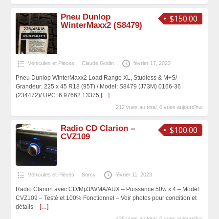
Pneu Dunlop
$150.00
WinterMaxx2 (S8479)
Véhicules et Pièces
Claude Godin
février 17, 2023
Pneu Dunlop WinterMaxx2 Load Range XL, Studless & M+S/
Grandeur: 225 x 45 R18 (95T) / Model: S8479 (J73M) 0166-36
(234472)/ UPC: 6 97662 13375
[…]
212 vues au total, 0 vues aujourd'hui
Radio CD Clarion –
$100.00
CVZ109
Véhicules et Pièces
Sorcy
février 11, 2023
Radio Clarion avec CD/Mp3/WMA/AUX – Puissance 50w x 4 – Model:
CVZ109 – Testé et 100% Fonctionnel – Voir photos pour condition et
détails –
[…]
425 vues au total, 0 vues aujourd'hui