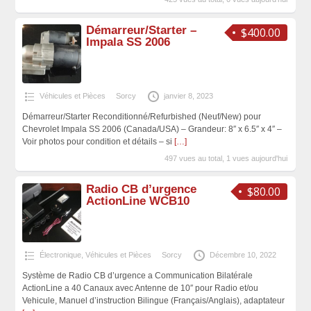
Démarreur/Starter –
$400.00
Impala SS 2006
Véhicules et Pièces
Sorcy
janvier 8, 2023
Démarreur/Starter Reconditionné/Refurbished (Neuf/New) pour
Chevrolet Impala SS 2006 (Canada/USA) – Grandeur: 8″ x 6.5″ x 4″ –
Voir photos pour condition et détails – si
[…]
497 vues au total, 1 vues aujourd'hui
Radio CB d’urgence
$80.00
ActionLine WCB10
Électronique
,
Véhicules et Pièces
Sorcy
Décembre 10, 2022
Système de Radio CB d’urgence a Communication Bilatérale
ActionLine a 40 Canaux avec Antenne de 10″ pour Radio et/ou
Vehicule, Manuel d’instruction Bilingue (Français/Anglais), adaptateur