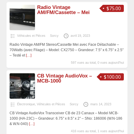
Radio Vintage
$75.00
AM/FM/Cassette – Mei
Véhicules et Pièces
Sorcy
avril 19, 2023
Radio Vintage AM/FM Stereo/Cassette Mei avec Face Détachable –
70Watts (avec Filage) – Model: CX2750 – Grandeur: 7.5″ x 6.75″ x 2.5″
– Testé et
[…]
597 vues au total, 0 vues aujourd'hui
CB Vintage AudioVox –
$100.00
MCB-1000
Électronique
,
Véhicules et Pièces
Sorcy
mars 14, 2023
CB Vintage AudioVox Transceiver CB de 23 Canaux – Model MCB-
1000 (HA-23C) – Grandeur: 6.75″ x 8.5″ x 2″ – SNo: 186006 (W.N-186
& W.N-040)
[…]
416 vues au total, 1 vues aujourd'hui