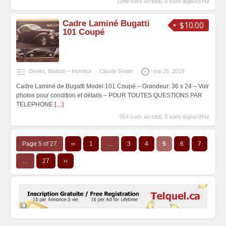
1089 vues au total, 0 vues aujourd'hui
Cadre Laminé Bugatti
$10.00
101 Coupé
Divers
,
Maison – Intérieur
Claude Godin
mai 25, 2019
Cadre Laminé de Bugatti Model 101 Coupé – Grandeur: 36 x 24 – Voir
photos pour condition et détails – POUR TOUTES QUESTIONS PAR
TELEPHONE
[…]
954 vues au total, 0 vues aujourd'hui
Page 5 of 27
‹‹
1
…
3
4
5
6
7
…
27
››