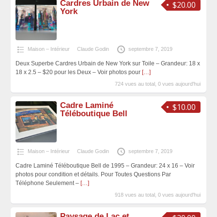
Cardres Urbain de New
$20.00
York
Maison – Intérieur
Claude Godin
septembre 7, 2019
Deux Superbe Cardres Urbain de New York sur Toile – Grandeur: 18 x
18 x 2.5 – $20 pour les Deux – Voir photos pour
[…]
724 vues au total, 0 vues aujourd'hui
Cadre Laminé
$10.00
Téléboutique Bell
Maison – Intérieur
Claude Godin
septembre 7, 2019
Cadre Laminé Téléboutique Bell de 1995 – Grandeur: 24 x 16 – Voir
photos pour condition et détails. Pour Toutes Questions Par
Téléphone Seulement –
[…]
918 vues au total, 0 vues aujourd'hui
Paysage de Lac et