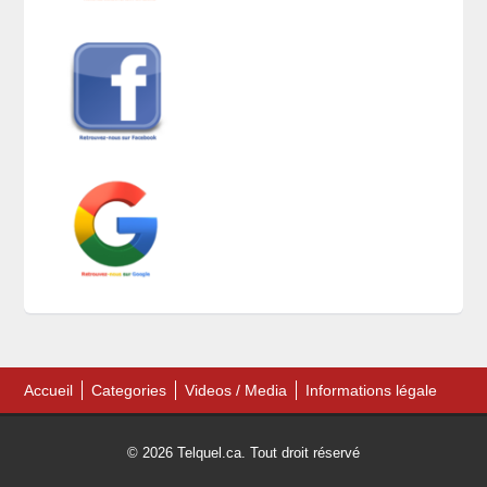
Accueil
Categories
Videos / Media
Informations légale
© 2026 Telquel.ca. Tout droit réservé