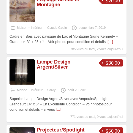
$20.00
Montagne
Maison – Intérieur
Claude Godin
septembre 7, 2019
Cadre en Bois avec paysage de Lac et Montagne Signé Kennedy –
Grandeur: 31 x 25 x 1 – Voir photos pour condition et détails.
[…]
785 vues au total, 2 vues aujourd'hui
Lampe Design
$30.00
Argent/Silver
Maison – Intérieur
Sorcy
août 20, 2019
Superbe Lampe Design Argent/Silver avec Ampoule/Spotlight –
Grandeur: 14″ x 5″ – En Excellente Condition – Voir photos pour
condition et détails – si vous
[…]
771 vues au total, 0 vues aujourd'hui
Projecteur/Spotlight
$50.00