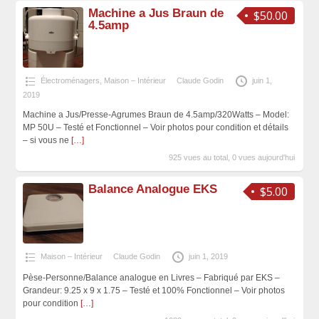
Machine a Jus Braun de
$50.00
4.5amp
Électroménagers
,
Maison – Intérieur
Claude Godin
juin 1,
2019
Machine a Jus/Presse-Agrumes Braun de 4.5amp/320Watts – Model:
MP 50U – Testé et Fonctionnel – Voir photos pour condition et détails
– si vous ne
[…]
925 vues au total, 0 vues aujourd'hui
Balance Analogue EKS
$5.00
Maison – Intérieur
Claude Godin
juin 1, 2019
Pèse-Personne/Balance analogue en Livres – Fabriqué par EKS –
Grandeur: 9.25 x 9 x 1.75 – Testé et 100% Fonctionnel – Voir photos
pour condition
[…]