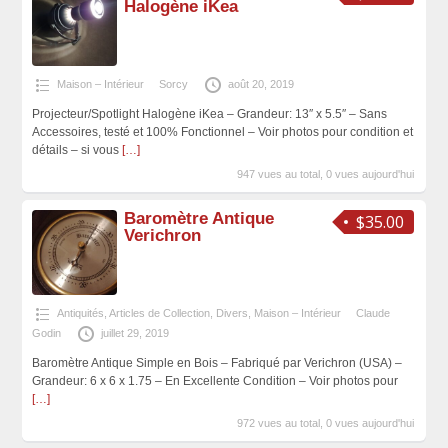
Halogène iKea
Maison – Intérieur
Sorcy
août 20, 2019
Projecteur/Spotlight Halogène iKea – Grandeur: 13″ x 5.5″ – Sans
Accessoires, testé et 100% Fonctionnel – Voir photos pour condition et
détails – si vous
[…]
947 vues au total, 0 vues aujourd'hui
Baromètre Antique
$35.00
Verichron
Antiquités, Articles de Collection
,
Divers
,
Maison – Intérieur
Claude
Godin
juillet 29, 2019
Baromètre Antique Simple en Bois – Fabriqué par Verichron (USA) –
Grandeur: 6 x 6 x 1.75 – En Excellente Condition – Voir photos pour
[…]
972 vues au total, 0 vues aujourd'hui