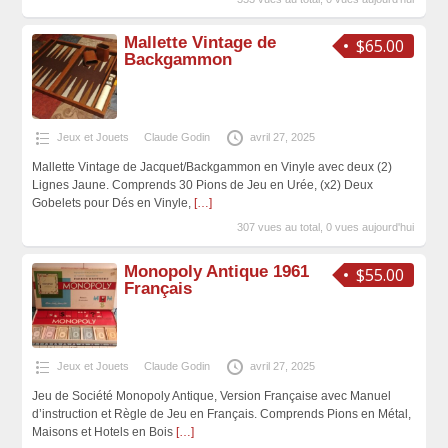
Mallette Vintage de
$65.00
Backgammon
Jeux et Jouets
Claude Godin
avril 27, 2025
Mallette Vintage de Jacquet/Backgammon en Vinyle avec deux (2)
Lignes Jaune. Comprends 30 Pions de Jeu en Urée, (x2) Deux
Gobelets pour Dés en Vinyle,
[…]
307 vues au total, 0 vues aujourd'hui
Monopoly Antique 1961
$55.00
Français
Jeux et Jouets
Claude Godin
avril 27, 2025
Jeu de Société Monopoly Antique, Version Française avec Manuel
d’instruction et Règle de Jeu en Français. Comprends Pions en Métal,
Maisons et Hotels en Bois
[…]