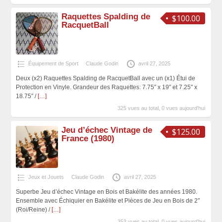
Raquettes Spalding de
$100.00
RacquetBall
Équipement de Sport
Claude Godin
avril 27, 2025
Deux (x2) Raquettes Spalding de RacquetBall avec un (x1) Étui de
Protection en Vinyle. Grandeur des Raquettes: 7.75″ x 19″ et 7.25″ x
18.75″ /
[…]
325 vues au total, 0 vues aujourd'hui
Jeu d’échec Vintage de
$125.00
France (1980)
Jeux et Jouets
Claude Godin
avril 27, 2025
Superbe Jeu d’échec Vintage en Bois et Bakélite des années 1980.
Ensemble avec Échiquier en Bakélite et Pièces de Jeu en Bois de 2″
(Roi/Reine) /
[…]
353 vues au total, 0 vues aujourd'hui