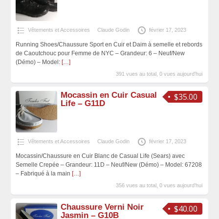
Vêtements et Accessoires
Claude Godin
février 17, 2023
Running Shoes/Chaussure Sport en Cuir et Daim à semelle et rebords
de Caoutchouc pour Femme de NYC – Grandeur: 6 – Neuf/New
(Démo) – Model:
[…]
391 vues au total, 0 vues aujourd'hui
Mocassin en Cuir Casual
$35.00
Life – G11D
Vêtements et Accessoires
Claude Godin
février 17, 2023
Mocassin/Chaussure en Cuir Blanc de Casual Life (Sears) avec
Semelle Crepée – Grandeur: 11D – Neuf/New (Démo) – Model: 67208
– Fabriqué à la main
[…]
356 vues au total, 0 vues aujourd'hui
Chaussure Verni Noir
$40.00
Jasmin – G10B