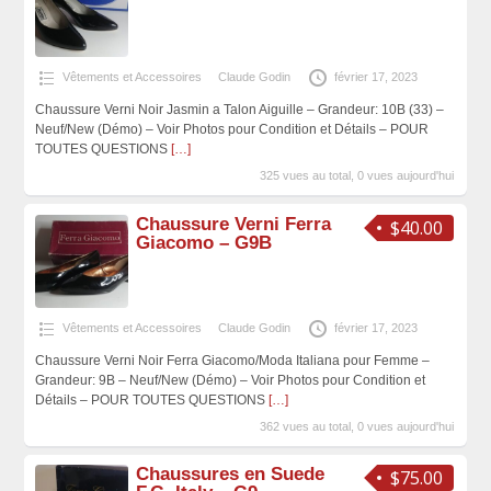
Vêtements et Accessoires
Claude Godin
février 17, 2023
Chaussure Verni Noir Jasmin a Talon Aiguille – Grandeur: 10B (33) –
Neuf/New (Démo) – Voir Photos pour Condition et Détails – POUR
TOUTES QUESTIONS
[…]
325 vues au total, 0 vues aujourd'hui
Chaussure Verni Ferra
$40.00
Giacomo – G9B
Vêtements et Accessoires
Claude Godin
février 17, 2023
Chaussure Verni Noir Ferra Giacomo/Moda Italiana pour Femme –
Grandeur: 9B – Neuf/New (Démo) – Voir Photos pour Condition et
Détails – POUR TOUTES QUESTIONS
[…]
362 vues au total, 0 vues aujourd'hui
Chaussures en Suede
$75.00