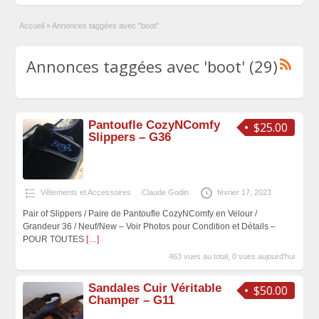
Accueil
»
Annonces taggées avec "boot"
Annonces taggées avec 'boot' (29)
Pantoufle CozyNComfy
$25.00
Slippers – G36
Vêtements et Accessoires
Claude Godin
février 17, 2023
Pair of Slippers / Paire de Pantoufle CozyNComfy en Velour /
Grandeur 36 / Neuf/New – Voir Photos pour Condition et Détails –
POUR TOUTES
[…]
463 vues au total, 0 vues aujourd'hui
Sandales Cuir Véritable
$50.00
Champer – G11