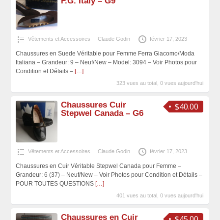
F.G. Italy – G9
Vêtements et Accessoires
Claude Godin
février 17, 2023
Chaussures en Suede Véritable pour Femme Ferra Giacomo/Moda
Italiana – Grandeur: 9 – Neuf/New – Model: 3094 – Voir Photos pour
Condition et Détails –
[…]
323 vues au total, 0 vues aujourd'hui
Chaussures Cuir
$40.00
Stepwel Canada – G6
Vêtements et Accessoires
Claude Godin
février 17, 2023
Chaussures en Cuir Véritable Stepwel Canada pour Femme –
Grandeur: 6 (37) – Neuf/New – Voir Photos pour Condition et Détails –
POUR TOUTES QUESTIONS
[…]
401 vues au total, 0 vues aujourd'hui
Chaussures en Cuir
$45.00