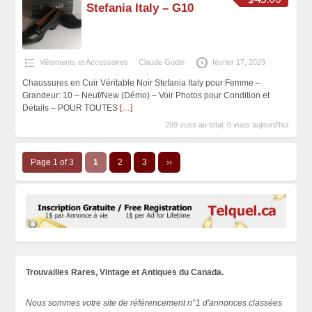
Stefania Italy – G10
Vêtements et Accessoires
Claude Godin
février 17, 2023
Chaussures en Cuir Véritable Noir Stefania Italy pour Femme –
Grandeur: 10 – Neuf/New (Démo) – Voir Photos pour Condition et
Détails – POUR TOUTES
[…]
299 vues au total, 0 vues aujourd'hui
Page 1 of 3
1
2
3
››
Trouvailles Rares, Vintage et Antiques du Canada.
Nous sommes votre site de référencement n°1 d'annonces classées