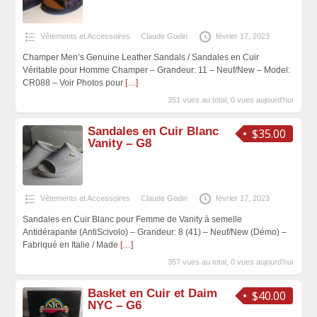
Vêtements et Accessoires
Claude Godin
février 17, 2023
Champer Men’s Genuine Leather Sandals / Sandales en Cuir
Véritable pour Homme Champer – Grandeur: 11 – Neuf/New – Model:
CR088 – Voir Photos pour
[…]
351 vues au total, 0 vues aujourd'hui
Sandales en Cuir Blanc
$35.00
Vanity – G8
Vêtements et Accessoires
Claude Godin
février 17, 2023
Sandales en Cuir Blanc pour Femme de Vanity à semelle
Antidérapante (AntiScivolo) – Grandeur: 8 (41) – Neuf/New (Démo) –
Fabriqué en Italie / Made
[…]
357 vues au total, 0 vues aujourd'hui
Basket en Cuir et Daim
$40.00
NYC – G6