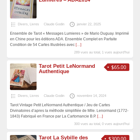
Divers
,
Livres
Claude Godin
janvier 22, 2025
Ensemble de Tarot « Messages Lumieres » de Mario Duguay. Imprimé
en Chine pour les éditions ADA. Ensemble Complet en Parfaite
Condition de 54 Cartes Illustrées avec
[…]
289 vues au total, 1 vues aujourd'hui
Tarot Petit LeNormand
$65.00
Authentique
Divers
,
Livres
Claude Godin
novembre 14, 2024
Tarot Vintage Petit LeNormand Authentique / Jeu de Cartes
Divinatoires d’apres la méthode simplifiée de Mlle. Lenormand (1772-
1843) Fabriqué en France par La Cartomancie B.P.
[…]
300 vues au total, 0 vues aujourd'hui
Tarot La Sybille des
$300.00