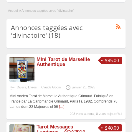
Accueil
»
Annonces taggées avec "divinatoire"
Annonces taggées avec
'divinatoire' (18)
Mini Tarot de Marseille
$85.00
Authentique
Divers
,
Livres
Claude Godin
janvier 23, 2025
Mini Ancien Tarot de Marseille Authentique Grimaud. Fabriqué en
France par La Cartomancie Grimaud, Paris Fr. 1982. Comprends 78
Lames dont 22 Majeures et 56
[…]
293 vues au total, 0 vues aujourd'hui
Tarot Messages
$40.00
Lumieres – ADA2014