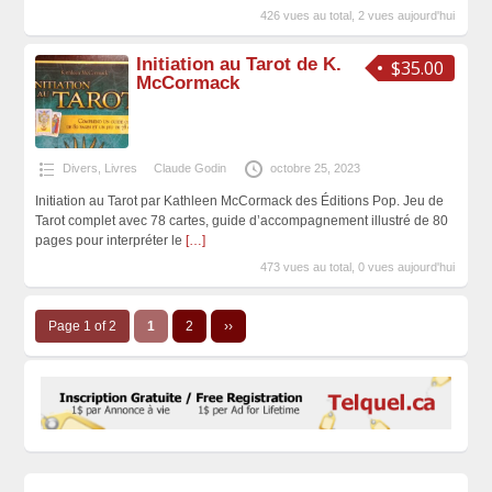
426 vues au total, 2 vues aujourd'hui
Initiation au Tarot de K.
$35.00
McCormack
Divers
,
Livres
Claude Godin
octobre 25, 2023
Initiation au Tarot par Kathleen McCormack des Éditions Pop. Jeu de
Tarot complet avec 78 cartes, guide d’accompagnement illustré de 80
pages pour interpréter le
[…]
473 vues au total, 0 vues aujourd'hui
Page 1 of 2
1
2
››