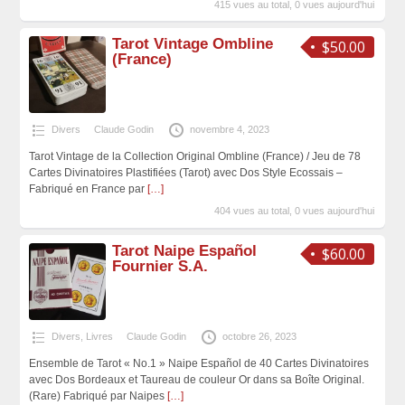
415 vues au total, 0 vues aujourd'hui
Tarot Vintage Ombline
$50.00
(France)
Divers
Claude Godin
novembre 4, 2023
Tarot Vintage de la Collection Original Ombline (France) / Jeu de 78
Cartes Divinatoires Plastifiées (Tarot) avec Dos Style Ecossais –
Fabriqué en France par
[…]
404 vues au total, 0 vues aujourd'hui
Tarot Naipe Español
$60.00
Fournier S.A.
Divers
,
Livres
Claude Godin
octobre 26, 2023
Ensemble de Tarot « No.1 » Naipe Español de 40 Cartes Divinatoires
avec Dos Bordeaux et Taureau de couleur Or dans sa Boîte Original.
(Rare) Fabriqué par Naipes
[…]