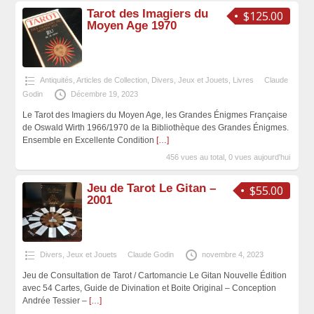
Tarot des Imagiers du
$125.00
Moyen Age 1970
Antiquités, Articles de Collection
,
Divers
,
Jeux et Jouets
,
Livres
Claude
Godin
Décembre 19, 2023
Le Tarot des Imagiers du Moyen Age, les Grandes Énigmes Française
de Oswald Wirth 1966/1970 de la Bibliothèque des Grandes Énigmes.
Ensemble en Excellente Condition
[…]
456 vues au total, 0 vues aujourd'hui
Jeu de Tarot Le Gitan –
$55.00
2001
Divers
,
Jeux et Jouets
Claude Godin
novembre 4, 2023
Jeu de Consultation de Tarot / Cartomancie Le Gitan Nouvelle Édition
avec 54 Cartes, Guide de Divination et Boite Original – Conception
Andrée Tessier –
[…]