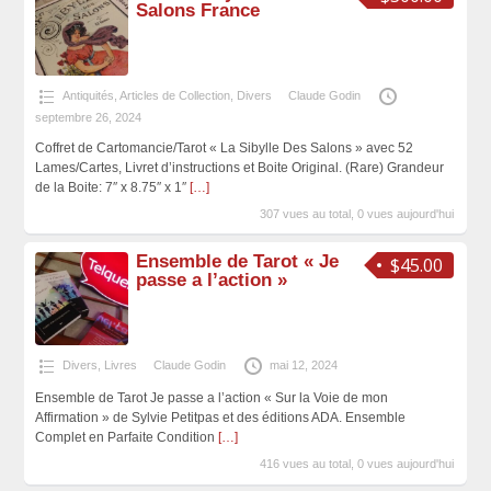
Salons France
Antiquités, Articles de Collection
,
Divers
Claude Godin
septembre 26, 2024
Coffret de Cartomancie/Tarot « La Sibylle Des Salons » avec 52
Lames/Cartes, Livret d’instructions et Boite Original. (Rare) Grandeur
de la Boite: 7″ x 8.75″ x 1″
[…]
307 vues au total, 0 vues aujourd'hui
Ensemble de Tarot « Je
$45.00
passe a l’action »
Divers
,
Livres
Claude Godin
mai 12, 2024
Ensemble de Tarot Je passe a l’action « Sur la Voie de mon
Affirmation » de Sylvie Petitpas et des éditions ADA. Ensemble
Complet en Parfaite Condition
[…]
416 vues au total, 0 vues aujourd'hui