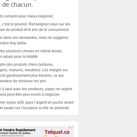
 de chacun.
nts conseils pour mieux négocier.
n, c’est le pouvoir. Renseignez-vous sur les
ues du produit et le prix de la concurrence.
ste dans vos demandes, mais ne suggérez
tion trop faible.
etez plusieurs choses en même temps,
rabais pour la totalité.
rix des produits chers (voitures,
gers, maisons, meubles). Les marges sur
 sont généralement plus élevées, ce qui
endeur de diminuer les prix.
l à seul avec les vendeurs, payez en argent
sera peut-être plus enclin à négocier.
iner soyez prêt, ayez l’argent en poche avant
t sauter sur l’occasion si elle se
présente
.