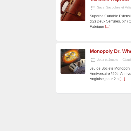
Sacs, Sacoches et Vali
Superbe Cartable Extensi
(x2) Deux Serrures, (x4) 
Fabriqué
[…]
Monopoly Dr. Who
Jeux et Jouets
Claud
Jeu de Société Monopoly 
Anniversaire / 50th Anniv
Anglaise, pour 2 a
[…]