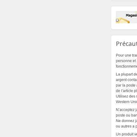
Précaut
Pour une tra
personne et 
fonctionnem
La plupart d
argent contan
par la poste 
de l’article 
Utilisez des
Western Unio
N’acceptez 
poste ou banc
Ne donnez ja
ou autres a 
Un produit v