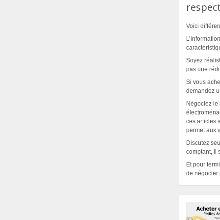
respect
Voici différe
L’informatio
caractéristiq
Soyez réali
pas une réduc
Si vous ach
demandez un 
Négociez le p
électroména
ces articles
permet aux v
Discutez seu
comptant, il 
Et pour term
de négocier e