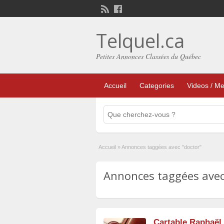
Telquel.ca
Petites Annonces Classées du Québec
Accueil
Categories
Videos / Me
Accueil
»
Annonces taggées avec "doctor"
Annonces taggées avec 
Cartable Raphaël e