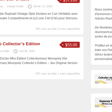
$375.00
ses
Claude Godin
février 13, 2025
Nous sommes
ble Raphaël Vintage Style Docteur en Cuir Véritable avec
d'annonces c
Quatre Compartiments et (x1) une Clef (Clé) pour Serrures.
Articles Rar
De Nombreux
303 vues au total, 0 vues aujourd'hui
réunissent p
sortes de pro
 Collector’s Edition
$55.00
Profitez-en 
lister vos P
e Godin
mai 28, 2023
Gérez toutes
Doctor Who Édition Collectionneur Monopoly 50e
personnalisé
ersary Monopoly Collector’s Edition – Jeu Original Version
397 vues au total, 1 vues aujourd'hui