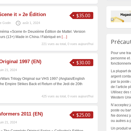
Scene it » 2e Édition
$35.00
e Godin
août 1, 2024
inéma «Scene it» Deuxième Édition de Mattel. Version
eurs (13+) Made in China / Fabriqué en
[…]
Précaut
221 vues au total, 0 vues aujourd'hui
Pour une tra
personne et 
Original 1997 (EN)
$30.00
fonctionnem
juin 21, 2024
La plupart d
argent contan
tarWars Trilogy Original sur VHS 1997 (Anglais/English
par la poste 
he Empire Strikes Back et Return of the Jedi de 20th
de l’article 
Utilisez des
425 vues au total, 0 vues aujourd'hui
Western Unio
N’acceptez 
poste ou banc
sformers 2011 (EN)
$25.00
Ne donnez ja
ou autres a 
juin 21, 2024
Un produit v