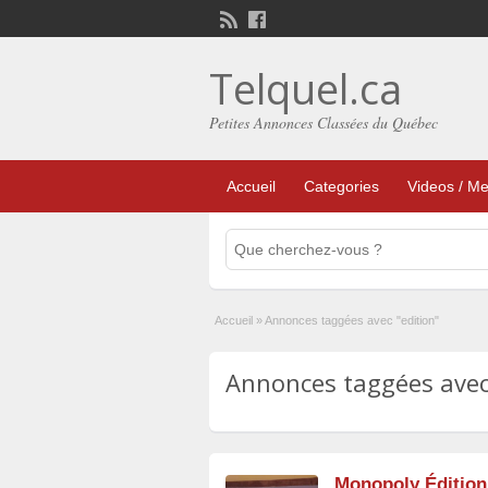
Telquel.ca
Petites Annonces Classées du Québec
Accueil
Categories
Videos / Me
Accueil
»
Annonces taggées avec "edition"
Annonces taggées avec 
Monopoly Éditio