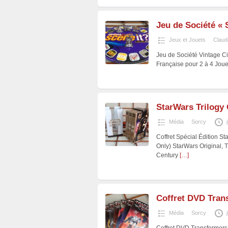
Jeu de Société « 
Jeux et Jouets
Claud
Jeu de Société Vintage C
Française pour 2 à 4 Jou
StarWars Trilogy 
Média
Sorcy
Coffret Spécial Édition S
Only) StarWars Original, T
Century
[…]
Coffret DVD Tran
Média
Sorcy