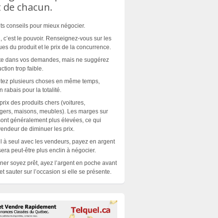
 de chacun.
nts conseils pour mieux négocier.
n, c’est le pouvoir. Renseignez-vous sur les
ues du produit et le prix de la concurrence.
ste dans vos demandes, mais ne suggérez
tion trop faible.
etez plusieurs choses en même temps,
rabais pour la totalité.
rix des produits chers (voitures,
gers, maisons, meubles). Les marges sur
 sont généralement plus élevées, ce qui
endeur de diminuer les prix.
l à seul avec les vendeurs, payez en argent
sera peut-être plus enclin à négocier.
iner soyez prêt, ayez l’argent en poche avant
t sauter sur l’occasion si elle se
présente
.