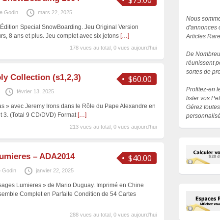
$75.00
e Godin
mars 22, 2025
Nous sommes
Édition Special SnowBoarding. Jeu Original Version
d'annonces c
rs, 8 ans et plus. Jeu complet avec six jetons
[…]
Articles Rar
178 vues au total, 0 vues aujourd'hui
De Nombreux
réunissent p
sortes de pro
y Collection (s1,2,3)
$60.00
Profitez-en 
février 13, 2025
lister vos P
ias » avec Jeremy Irons dans le Rôle du Pape Alexandre en
Gérez toutes
et 3. (Total 9 CD/DVD) Format
[…]
personnalisé
213 vues au total, 0 vues aujourd'hui
Lumieres – ADA2014
$40.00
 Godin
janvier 22, 2025
sages Lumieres » de Mario Duguay. Imprimé en Chine
nsemble Complet en Parfaite Condition de 54 Cartes
288 vues au total, 0 vues aujourd'hui