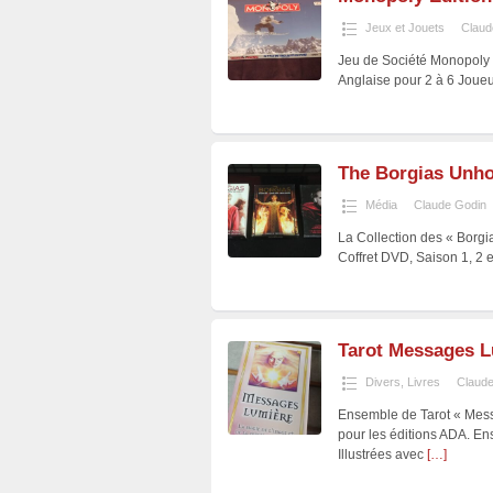
Jeux et Jouets
Claud
Jeu de Société Monopoly 
Anglaise pour 2 à 6 Joueu
The Borgias Unhol
Média
Claude Godin
La Collection des « Borg
Coffret DVD, Saison 1, 2 
Tarot Messages 
Divers
,
Livres
Claude
Ensemble de Tarot « Mes
pour les éditions ADA. E
Illustrées avec
[…]