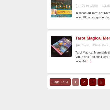
Divers
,
Livres
Claude
Initiation au Tarot par K
avec 78 cartes, guide d’a
Tarot Magical Me
Divers
Claude Godin
Tarot Magical Mermaids &
Virtue des Éditions Hay 
avec 44
[…]
Page 1 of 3
1
2
3
››