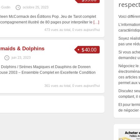
respect
 Godin
octobre 25, 2023
athleen McCormack des Éditions Pop. Jeu de Tarot complet
Voici différe
ccompagnement illustré de 80 pages pour interpréter le
[…]
L’informatio
473 vues au total, 0 vues aujourd'hui
caractéristiq
Soyez réali
pas une réduc
rmaids & Dolphins
$40.00
Si vous ach
juin 23, 2023
demandez un 
Négociez le p
 Dolphins / Sirènes Magiques et Dauphins de Doreen
électroména
House 2003 – Ensemble Complet en Excellente Condition
ces articles
permet aux v
361 vues au total, 0 vues aujourd'hui
Discutez seu
comptant, il 
Et pour term
de négocier e