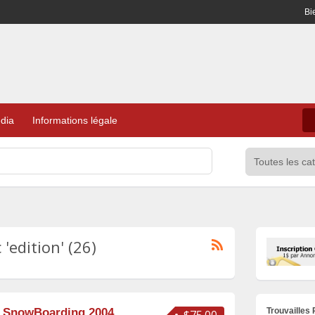
Bi
dia
Informations légale
'edition' (26)
Trouvailles
n SnowBoarding 2004