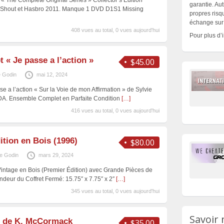
« The Complete Original Series » Collector’s Edition
garantie. Aut
e Shout et Hasbro 2011. Manque 1 DVD D1S1 Missing
propres risqu
échange sur 
408 vues au total, 0 vues aujourd'hui
Pour plus d’
 « Je passe a l’action »
$45.00
 Godin
mai 12, 2024
e a l’action « Sur la Voie de mon Affirmation » de Sylvie
 ADA. Ensemble Complet en Parfaite Condition
[…]
416 vues au total, 0 vues aujourd'hui
tion en Bois (1996)
$80.00
e Godin
mars 29, 2024
Vintage en Bois (Premier Édition) avec Grande Pièces de
ndeur du Coffret Fermé: 15.75″ x 7.75″ x 2″
[…]
345 vues au total, 0 vues aujourd'hui
Savoir 
ot de K. McCormack
$35.00