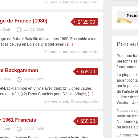
336 vues au total, 0 vues aujourd'hui
ge de France (1980)
$125.00
e Godin
avril 27, 2025
age en Bois et Bakélite des années 1980. Ensemble avec
Précaut
Pièces de Jeu en Bois de 2″ (Roi/Reine) /
[…]
354 vues au total, 0 vues aujourd'hui
Pour une tra
personne et 
fonctionnem
e de Backgammon
$65.00
La plupart d
e Godin
avril 27, 2025
argent contan
par la poste 
uet/Backgammon en Vinyle avec deux (2) Lignes Jaune.
de l’article 
u en Urée, (x2) Deux Gobelets pour Dés en Vinyle,
[…]
Utilisez des
307 vues au total, 0 vues aujourd'hui
Western Unio
N’acceptez 
poste ou banc
 1961 Français
$55.00
Ne donnez ja
ou autres a 
e Godin
avril 27, 2025
Un produit v