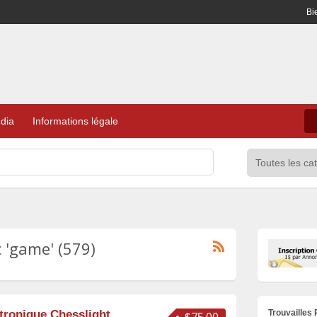
Bi
dia
Informations légale
 'game' (579)
Trouvailles
tronique Chesslight