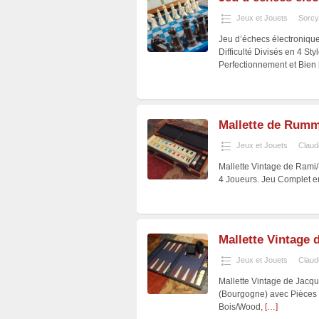
Jeux et Jouets
Sorcy
Jeu d’échecs électroniqu
Difficulté Divisés en 4 S
Perfectionnement et Bien
Mallette de Rumm
Jeux et Jouets
Claud
Mallette Vintage de Rami
4 Joueurs. Jeu Complet e
Mallette Vintag
Jeux et Jouets
Claud
Mallette Vintage de Jacq
(Bourgogne) avec Pièces
Bois/Wood,
[…]