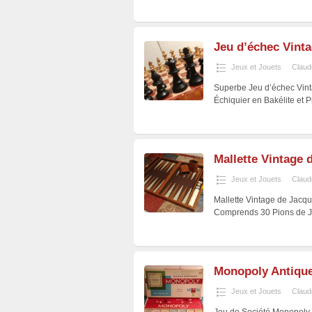
Jeu d’échec Vinta
Jeux et Jouets
Claud
Superbe Jeu d’échec Vint
Échiquier en Bakélite et 
Mallette Vintag
Jeux et Jouets
Claud
Mallette Vintage de Jacq
Comprends 30 Pions de Je
Monopoly Antique
Jeux et Jouets
Claud