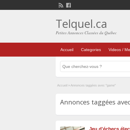
Telquel.ca
Petites Annonces Classées du Québec
Accueil
Categories
Videos / Me
Accueil
»
Annonces taggées avec "game"
Annonces taggées avec
Jeu d’échecs élec