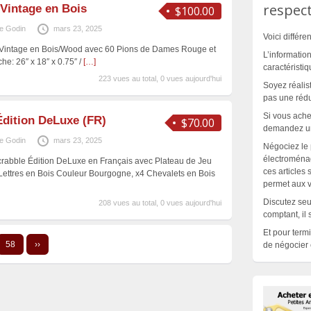
respect
Vintage en Bois
$100.00
e Godin
mars 23, 2025
Voici différe
Vintage en Bois/Wood avec 60 Pions de Dames Rouge et
L’informatio
he: 26″ x 18″ x 0.75″ /
[…]
caractéristiq
223 vues au total, 0 vues aujourd'hui
Soyez réali
pas une réduc
Si vous ach
Édition DeLuxe (FR)
$70.00
demandez un 
e Godin
mars 23, 2025
Négociez le p
électroména
crabble Édition DeLuxe en Français avec Plateau de Jeu
ces articles
Lettres en Bois Couleur Bourgogne, x4 Chevalets en Bois
permet aux v
Discutez seu
208 vues au total, 0 vues aujourd'hui
comptant, il 
Et pour term
58
››
de négocier e