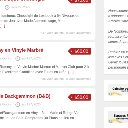
$75.00
avril 27, 2025
Nous sommes
e lumineux Chesslight de Lexibook à 64 Niveaux de
d'annonces c
tyles de Jeu avec Mode Apprentissage, Mode
Articles Rar
[…]
De Nombreux
337 vues au total, 0 vues aujourd'hui
réunissent p
sortes de pro
y en Vinyle Marbré
$60.00
Profitez-en 
lister vos P
e Godin
avril 27, 2025
Gérez toutes
/Rummy en Vinyle Marbré Marron et Marron Clair pour 2 à
personnalisé
n Excellente Condition avec Tuiles en Urée,
[…]
336 vues au total, 0 vues aujourd'hui
e de Backgammon (B&B)
$50.00
e Godin
avril 27, 2025
uet/Backgammon en Vinyle Bleu Marin et Rouge Vin
 de Jeu en Bois. Comprends 30 Pions de Jeu en