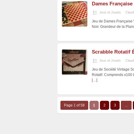
Dames Française 
Jeux et Jouets
Claud
Jeu de Dames Française 
Noir. Grandeur de la Planc
Scrabble Rotatif 
Jeux et Jouets
Claud
Jeu de Société Vintage S
Rotatif. Comprends x100 
[…]
Page 1 of 58
1
2
3
…