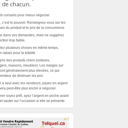
 de chacun.
nts conseils pour mieux négocier.
n, c’est le pouvoir. Renseignez-vous sur les
ues du produit et le prix de la concurrence.
ste dans vos demandes, mais ne suggérez
tion trop faible.
etez plusieurs choses en même temps,
rabais pour la totalité.
rix des produits chers (voitures,
gers, maisons, meubles). Les marges sur
 sont généralement plus élevées, ce qui
endeur de diminuer les prix.
l à seul avec les vendeurs, payez en argent
sera peut-être plus enclin à négocier.
iner soyez prêt, ayez l’argent en poche avant
t sauter sur l’occasion si elle se
présente
.