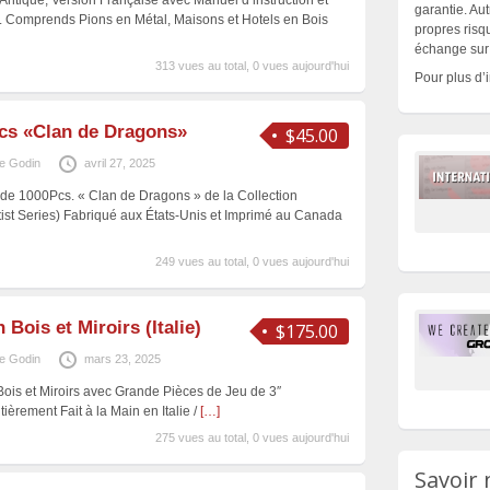
ntique, Version Française avec Manuel d’instruction et
garantie. Aut
. Comprends Pions en Métal, Maisons et Hotels en Bois
propres risqu
échange sur 
313 vues au total, 0 vues aujourd'hui
Pour plus d’
cs «Clan de Dragons»
$45.00
e Godin
avril 27, 2025
de 1000Pcs. « Clan de Dragons » de la Collection
tist Series) Fabriqué aux États-Unis et Imprimé au Canada
249 vues au total, 0 vues aujourd'hui
Bois et Miroirs (Italie)
$175.00
e Godin
mars 23, 2025
ois et Miroirs avec Grande Pièces de Jeu de 3″
tièrement Fait à la Main en Italie /
[…]
275 vues au total, 0 vues aujourd'hui
Savoir 