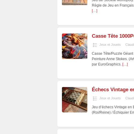
Jeu de Société Monopoly A
Règle de Jeu en Français
[…]
Casse Tête 1000P
Jeux et Jouets
Claud
Casse Tête/Puzzle Géant 
Peinture Anne Stokes. (Ar
par EuroGraphics.
[…]
Échecs Vintage en 
Jeux et Jouets
Claud
Jeu d’échecs Vintage en B
(Roi/Reine) / Échiquier En