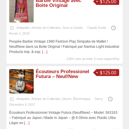
Barbie Vintage avec
$125.00
Boite Original
Antiquités, Articles de Collection
,
Jeux et Jouets
Claude Godin
février 1, 2018
Poupée Barbie Vintage 1990 Fashion Play Simpatia de Mattel !
Neuf/New dans sa Boite Original ! Fabriqué par Nanhai Light Industrial
Products imp. & exp.
[…]
1284 vues au total, 0 vues aujourd'hui
Écouteurs Professionel
$125.00
Futura – Neuf/New
Antiquités, Articles de Collection
,
Divers
,
Électronique
Sorcy
Décembre 9, 2017
Écouteurs Professionnel Vintage Futura (Neuf/New) – Model: 563163
– Fabriqué au Japon / Made in Japan – @ 8 Ohms avec Plastic Ultra
Léger en
[…]