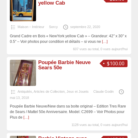
yellow Cab
Maison – Intérieur
Sorcy
septembre 22, 2020
Grand Cadre en Bois « NewYork yellow Cab » – Grandeur: 42″ x 30″ x
0.5″ – Voir photos pour condition et détails – si vous ne
[…]
607 vues au total, 0 vues aujourd'hui
Poupée Barbie Neuve
$100.00
Sears 50e
Antiquités, Articles de Collection
,
Jeux et Jouets
Claude Godin
mai 13, 2018
Poupée Barbie Neuve/New dans sa boite original – Edition Tres Rare
de Sears / Mattel 50e Anniversaire. Model: C2699 – Voir Photos pour
Plus de
[…]
1128 vues au total, 0 vues aujourd'hui