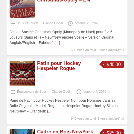
Jeux et Jouets
Claude Godin
octobre 25, 2020
Jeu de Société Christmas-Opoly (Monopoly de Noel) pour 2 a 6
Joueurs (8ans et +) – Neuf/New encore Scellé – Version Original
Anglais/English – Fabriqué
[…]
590 vues au total, 0 vues aujourd'hui
Patin pour Hockey
$40.00
Hespeler Rogue
Équipement de Sport
Claude Godin
octobre 4, 2020
Paire de Patin pour Hockey Hespeler Noir pour Hommes dans sa
Boite Original – Model: Rogue – « Hespeler Rogue Hockey Skate » –
Neuf/New – Grandeur:
[…]
940 vues au total, 1 vues aujourd'hui
Cadre en Bois NewYork
$25.00