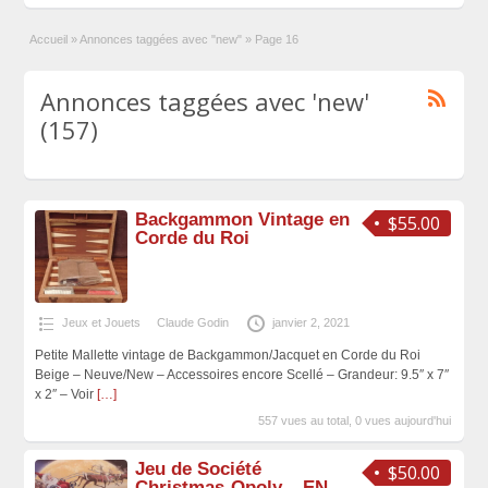
Accueil
»
Annonces taggées avec "new"
»
Page 16
Annonces taggées avec 'new'
(157)
Backgammon Vintage en
$55.00
Corde du Roi
Jeux et Jouets
Claude Godin
janvier 2, 2021
Petite Mallette vintage de Backgammon/Jacquet en Corde du Roi
Beige – Neuve/New – Accessoires encore Scellé – Grandeur: 9.5″ x 7″
x 2″ – Voir
[…]
557 vues au total, 0 vues aujourd'hui
Jeu de Société
$50.00
Christmas-Opoly – EN