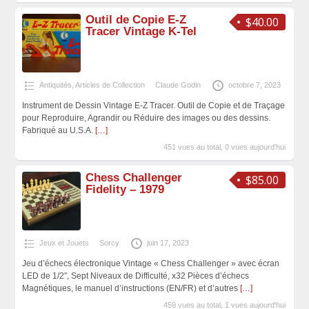
Outil de Copie E-Z
$40.00
Tracer Vintage K-Tel
Antiquités, Articles de Collection
Claude Godin
octobre 7, 2023
Instrument de Dessin Vintage E-Z Tracer. Outil de Copie et de Traçage
pour Reproduire, Agrandir ou Réduire des images ou des dessins.
Fabriqué au U.S.A.
[…]
451 vues au total, 0 vues aujourd'hui
Chess Challenger
$85.00
Fidelity – 1979
Jeux et Jouets
Sorcy
juin 17, 2023
Jeu d’échecs électronique Vintage « Chess Challenger » avec écran
LED de 1/2″, Sept Niveaux de Difficulté, x32 Pièces d’échecs
Magnétiques, le manuel d’instructions (EN/FR) et d’autres
[…]
459 vues au total, 1 vues aujourd'hui