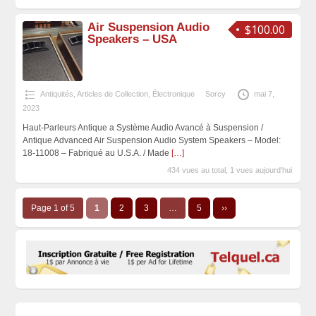
Air Suspension Audio
$100.00
Speakers – USA
Antiquités, Articles de Collection
,
Électronique
Sorcy
mai 7,
2023
Haut-Parleurs Antique a Système Audio Avancé à Suspension /
Antique Advanced Air Suspension Audio System Speakers – Model:
18-11008 – Fabriqué au U.S.A. / Made
[…]
434 vues au total, 1 vues aujourd'hui
Page 1 of 5
1
2
3
…
5
››