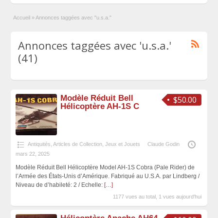
Accueil
»
Annonces taggées avec "u.s.a."
Annonces taggées avec 'u.s.a.'
(41)
Modèle Réduit Bell
$50.00
Hélicoptère AH-1S C
Antiquités, Articles de Collection
,
Jeux et Jouets
Claude Godin
mars 22, 2025
Modèle Réduit Bell Hélicoptère Model AH-1S Cobra (Pale Rider) de
l’Armée des États-Unis d’Amérique. Fabriqué au U.S.A. par Lindberg /
Niveau de d’habileté: 2 / Echelle:
[…]
1177 vues au total, 1 vues aujourd'hui