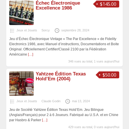
Échec Électronique
$145.00
Excellence 1986
Jeux et Jouets
Sorcy
septembre 28, 2024
Jeu d’Échec Électronique Vintage « The Par Excellence » de Fidelity
Electronics 1986, avec Manuel d’instructions, Documentations et Boite
Original. Officiellement Certifier/Classé 2100 par la Fédération
Américaine
[…]
346 vues au total, 1 vues aujourd'hui
Yahtzee Édition Texas
$50.00
Hold’Em (2004)
Jeux et Jouets
Claude Godin
mai 13, 2024
Jeu de Société Yahtzee Édition Texas Hold’Em. Jeu Bilingue
(Anglais/Français) pour 2 à 6 Joueurs. Fabriqué au U.S.A. et en Chine
par Hasbro & Parker
[…]
429 vues au total, 0 vues aujourd'hui