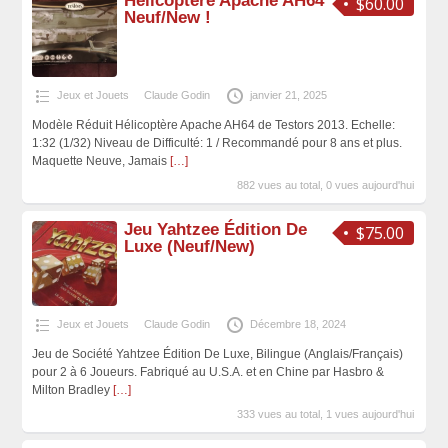
Hélicoptère Apache AH64
$60.00
Neuf/New !
Jeux et Jouets
Claude Godin
janvier 21, 2025
Modèle Réduit Hélicoptère Apache AH64 de Testors 2013. Echelle:
1:32 (1/32) Niveau de Difficulté: 1 / Recommandé pour 8 ans et plus.
Maquette Neuve, Jamais
[…]
882 vues au total, 0 vues aujourd'hui
Jeu Yahtzee Édition De
$75.00
Luxe (Neuf/New)
Jeux et Jouets
Claude Godin
Décembre 18, 2024
Jeu de Société Yahtzee Édition De Luxe, Bilingue (Anglais/Français)
pour 2 à 6 Joueurs. Fabriqué au U.S.A. et en Chine par Hasbro &
Milton Bradley
[…]
333 vues au total, 1 vues aujourd'hui