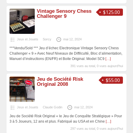
Vintage Sensory Chess
$125.00
Challenger 9
Jeux et Jouets
Sorcy
mai 12, 2024
***Vendu/Sold *** Jeu d’échec Electronique Vintage Sensory Chess
Challenger « 9 » Avec Neuf Niveaux de Diffilculté, Bloc d’alimentation,
Manuel d’instructions (EN/FR) et Boite Original. Model SC9
[…]
391 vues au total, 0 vues aujourd'hui
Jeu de Société Risk
$55.00
Original 2008
Jeux et Jouets
Claude Godin
mai 12, 2024
Jeu de Société Risk Original « le Jeu de Conquête Stratégique » Pour
3 à 5 Joueurs, 12 ans et plus. Fabriqué au USA et en Chine
[…]
297 vues au total, 0 vues aujourd'hui