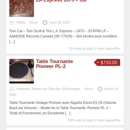
Média
Sorcy
mars 20, 2020
Tom Cat – Tom Scott & The L.A. Express – 1975 – 33 RPM LP –
A&M/ODE Records Canada (SP-77029) – Voir photos pour condition
[…]
704 vues au total, 0 vues aujourd'hui
Table Tournante
$150.00
Pioneer PL-2
Antiquités, Articles de Collection
,
Électronique
Sorcy
février 14,
2020
Table Tournante Vintage Pioneer avec Aiguille Excel ES-28 (Volume
Bas/Low Volume) – Model de la Table Tournante: Pioneer PL-2 –
Testé et Fonctionnel, en Excellente
[…]
1189 vues au total, 0 vues aujourd'hui