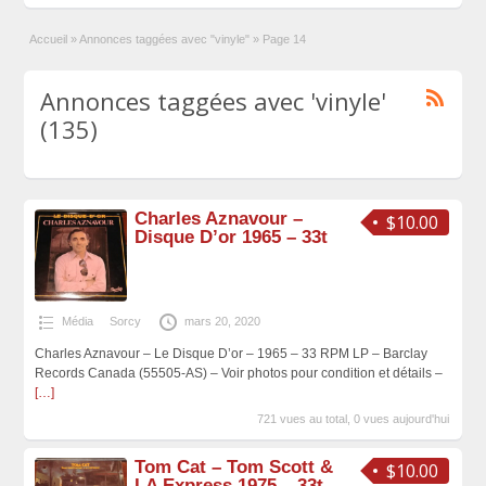
Accueil
»
Annonces taggées avec "vinyle"
»
Page 14
Annonces taggées avec 'vinyle'
(135)
Charles Aznavour –
$10.00
Disque D’or 1965 – 33t
Média
Sorcy
mars 20, 2020
Charles Aznavour – Le Disque D’or – 1965 – 33 RPM LP – Barclay
Records Canada (55505-AS) – Voir photos pour condition et détails –
[…]
721 vues au total, 0 vues aujourd'hui
Tom Cat – Tom Scott &
$10.00
LA Express 1975 – 33t