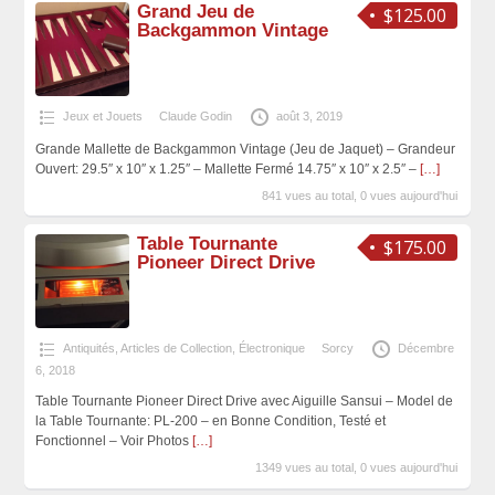
Grand Jeu de
$125.00
Backgammon Vintage
Jeux et Jouets
Claude Godin
août 3, 2019
Grande Mallette de Backgammon Vintage (Jeu de Jaquet) – Grandeur
Ouvert: 29.5″ x 10″ x 1.25″ – Mallette Fermé 14.75″ x 10″ x 2.5″ –
[…]
841 vues au total, 0 vues aujourd'hui
Table Tournante
$175.00
Pioneer Direct Drive
Antiquités, Articles de Collection
,
Électronique
Sorcy
Décembre
6, 2018
Table Tournante Pioneer Direct Drive avec Aiguille Sansui – Model de
la Table Tournante: PL-200 – en Bonne Condition, Testé et
Fonctionnel – Voir Photos
[…]
1349 vues au total, 0 vues aujourd'hui