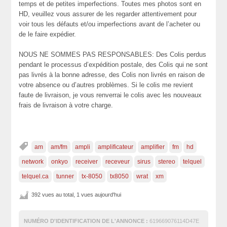
temps et de petites imperfections. Toutes mes photos sont en
HD, veuillez vous assurer de les regarder attentivement pour
voir tous les défauts et/ou imperfections avant de l’acheter ou
de le faire expédier.
NOUS NE SOMMES PAS RESPONSABLES: Des Colis perdus
pendant le processus d’expédition postale, des Colis qui ne sont
pas livrés à la bonne adresse, des Colis non livrés en raison de
votre absence ou d’autres problèmes. Si le colis me revient
faute de livraison, je vous renverrai le colis avec les nouveaux
frais de livraison à votre charge.
am
am/fm
ampli
amplificateur
amplifier
fm
hd
network
onkyo
receiver
receveur
sirus
stereo
telquel
telquel.ca
tunner
tx-8050
tx8050
wrat
xm
392 vues au total, 1 vues aujourd'hui
NUMÉRO D'IDENTIFICATION DE L'ANNONCE :
619669076114D47E