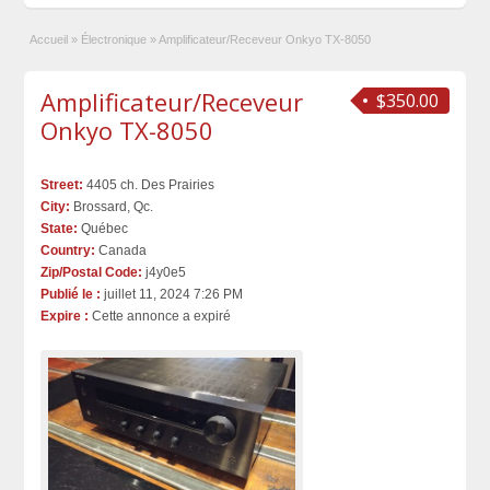
Accueil
»
Électronique
»
Amplificateur/Receveur Onkyo TX-8050
Amplificateur/Receveur
$350.00
Onkyo TX-8050
Street:
4405 ch. Des Prairies
City:
Brossard, Qc.
State:
Québec
Country:
Canada
Zip/Postal Code:
j4y0e5
Publié le :
juillet 11, 2024 7:26 PM
Expire :
Cette annonce a expiré