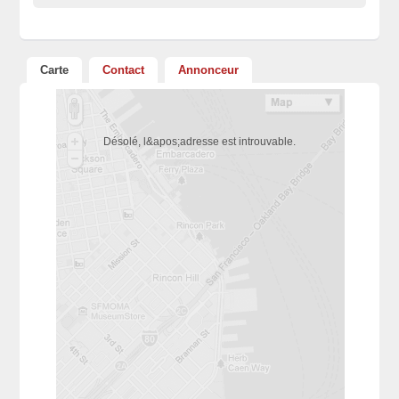
Carte
Contact
Annonceur
Désolé, l&apos;adresse est introuvable.