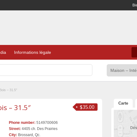
Bi
dia
Informations légale
Bois – 31.5″
Carte
is – 31.5″
$35.00
Phone number:
5149700606
Dés
Street:
4405 ch. Des Prairies
City:
Brossard, Qc.