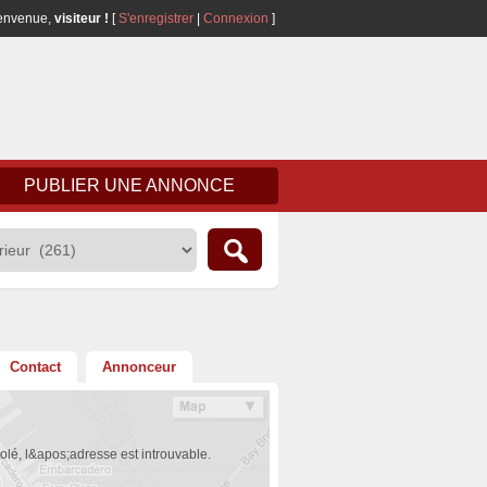
envenue,
visiteur !
[
S'enregistrer
|
Connexion
]
PUBLIER UNE ANNONCE
Contact
Annonceur
olé, l&apos;adresse est introuvable.