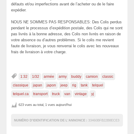
défauts et/ou imperfections avant de l’acheter ou de le faire
expédier.
NOUS NE SOMMES PAS RESPONSABLES: Des Colis perdus
pendant le processus d’expédition postale, des Colis qui ne sont
pas livrés à la bonne adresse, des Colis non livrés en raison de
votre absence ou d’autres problèmes. Si le colis me revient
faute de livraison, je vous renverrai le colis avec les nouveaux
frais de livraison à votre charge.
1:32
1/32
armée
army
buddy
camion
classic
classique
japan
japon
jeep
rig
tank
telquel
telquel.ca
transport
truck
van
vintage
yj
623 vues au total, 1 vues aujourd'hui
NUMÉRO D'IDENTIFICATION DE L'ANNONCE :
33460BFB22B8ECE3