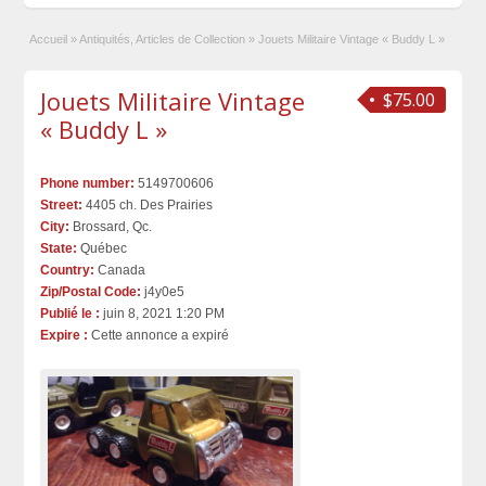
Accueil
»
Antiquités, Articles de Collection
»
Jouets Militaire Vintage « Buddy L »
Jouets Militaire Vintage
$75.00
« Buddy L »
Phone number:
5149700606
Street:
4405 ch. Des Prairies
City:
Brossard, Qc.
State:
Québec
Country:
Canada
Zip/Postal Code:
j4y0e5
Publié le :
juin 8, 2021 1:20 PM
Expire :
Cette annonce a expiré