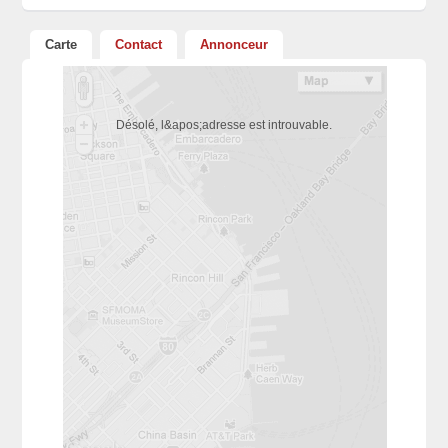
Carte
Contact
Annonceur
Désolé, l&apos;adresse est introuvable.