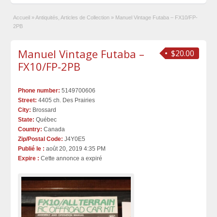
Accueil
»
Antiquités, Articles de Collection
»
Manuel Vintage Futaba – FX10/FP-
2PB
Manuel Vintage Futaba –
$20.00
FX10/FP-2PB
Phone number:
5149700606
Street:
4405 ch. Des Prairies
City:
Brossard
State:
Québec
Country:
Canada
Zip/Postal Code:
J4Y0E5
Publié le :
août 20, 2019 4:35 PM
Expire :
Cette annonce a expiré