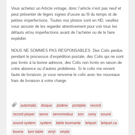
Vous achetez un Article vintage, donc l’article n’est pas neuf et
peut présenter de légers signes d’usure au fil du temps et de
petites imperfections. Toutes nos photos sont en HD, veuillez
vous assurer de les regarder attentivement pour voir tous les
défauts et/ou imperfections avant de l’acheter ou de le faire
expédier.
NOUS NE SOMMES PAS RESPONSABLES: Des Colis perdus
pendant le processus d’expédition postale, des Colis qui ne sont
pas livrés à la bonne adresse, des Colis non livrés en raison de
votre absence ou d’autres problèmes. Si le colis me revient
faute de livraison, je vous renverrai le colis avec les nouveaux
frais de livraison à votre charge.
automatic
disque
platine
portable
record
record player
servo
servomoteur
son
sony
sound
sound system
system
table tournante
telquel
telquel.ca
tourne
turn table
vinyl
vinyle