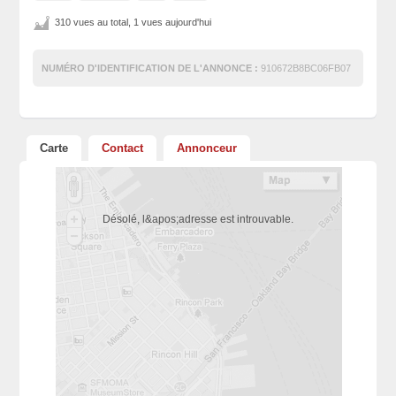
310 vues au total, 1 vues aujourd'hui
NUMÉRO D'IDENTIFICATION DE L'ANNONCE :
910672B8BC06FB07
Carte
Contact
Annonceur
Désolé, l&apos;adresse est introuvable.