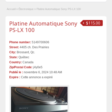
Accueil
»
Électronique
»
Platine Automatique Sony PS-LX 100
Platine Automatique Sony
$115.00
PS-LX 100
Phone number:
5149700606
Street:
4405 ch. Des Prairies
City:
Brossard, Qc.
State:
Québec
Country:
Canada
Zip/Postal Code:
j4y0e5
Publié le :
novembre 6, 2024 10:48 AM
Expire :
Cette annonce a expiré