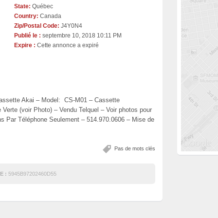
State:
Québec
Country:
Canada
Zip/Postal Code:
J4Y0N4
Publié le :
septembre 10, 2018 10:11 PM
Expire :
Cette annonce a expiré
Cassette Akai – Model: CS-M01 – Cassette
 Verte (voir Photo) – Vendu Telquel – Voir photos pour
ions Par Téléphone Seulement – 514.970.0606 – Mise de
Pas de mots clés
E :
5945B97202460D55