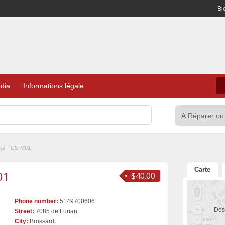
Bi
dia
Informations légale
ai – CS-M01
Carte
01
$40.00
Phone number:
5149700606
Dés
Street:
7085 de Lunan
City:
Brossard