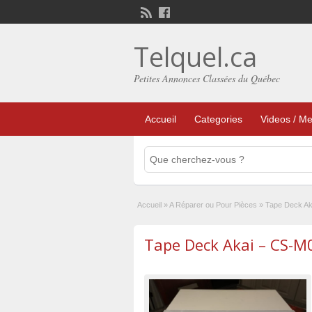
Telquel.ca
Petites Annonces Classées du Québec
Accueil
Categories
Videos / Me
Accueil
»
A Réparer ou Pour Pièces
»
Tape Deck Ak
Tape Deck Akai – CS-M