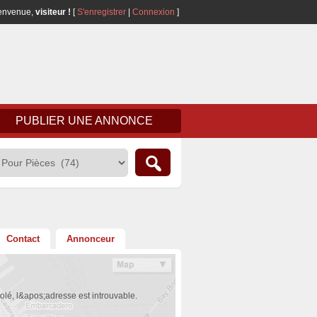
envenue,
visiteur !
[
S'enregistrer
|
Connexion
]
PUBLIER UNE ANNONCE
Contact
Annonceur
olé, l&apos;adresse est introuvable.