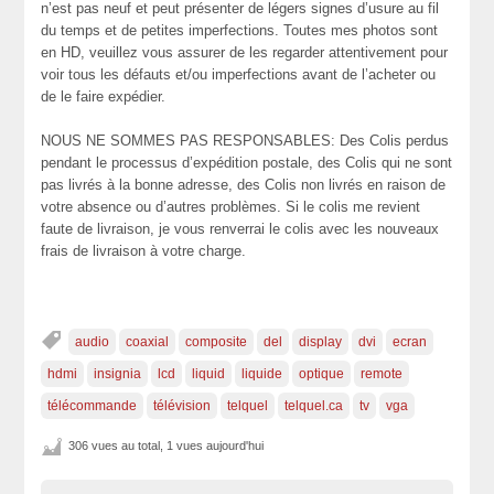
n’est pas neuf et peut présenter de légers signes d’usure au fil
du temps et de petites imperfections. Toutes mes photos sont
en HD, veuillez vous assurer de les regarder attentivement pour
voir tous les défauts et/ou imperfections avant de l’acheter ou
de le faire expédier.
NOUS NE SOMMES PAS RESPONSABLES: Des Colis perdus
pendant le processus d’expédition postale, des Colis qui ne sont
pas livrés à la bonne adresse, des Colis non livrés en raison de
votre absence ou d’autres problèmes. Si le colis me revient
faute de livraison, je vous renverrai le colis avec les nouveaux
frais de livraison à votre charge.
audio
coaxial
composite
del
display
dvi
ecran
hdmi
insignia
lcd
liquid
liquide
optique
remote
télécommande
télévision
telquel
telquel.ca
tv
vga
306 vues au total, 1 vues aujourd'hui