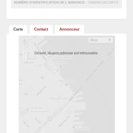
NUMÉRO D'IDENTIFICATION DE L'ANNONCE :
7286690715CC8FC3
Carte
Contact
Annonceur
Désolé, l&apos;adresse est introuvable.