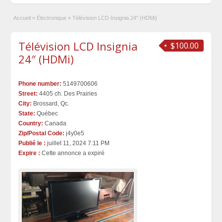
Accueil
»
Électronique
»
Télévision LCD Insignia 24″ (HDMi)
Télévision LCD Insignia
$100.00
24″ (HDMi)
Phone number:
5149700606
Street:
4405 ch. Des Prairies
City:
Brossard, Qc.
State:
Québec
Country:
Canada
Zip/Postal Code:
j4y0e5
Publié le :
juillet 11, 2024 7:11 PM
Expire :
Cette annonce a expiré