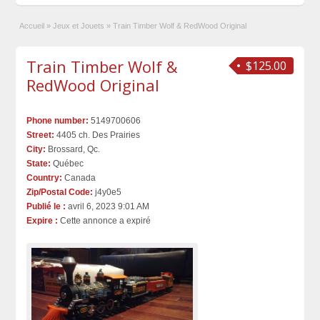
Accueil
»
Jeux et Jouets
»
Train Timber Wolf & RedWood Original
Train Timber Wolf &
$125.00
RedWood Original
Phone number:
5149700606
Street:
4405 ch. Des Prairies
City:
Brossard, Qc.
State:
Québec
Country:
Canada
Zip/Postal Code:
j4y0e5
Publié le :
avril 6, 2023 9:01 AM
Expire :
Cette annonce a expiré