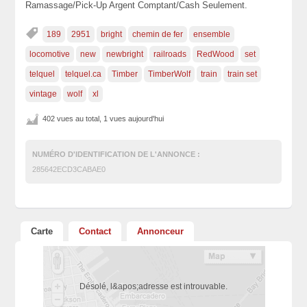
Ramassage/Pick-Up Argent Comptant/Cash Seulement.
189
2951
bright
chemin de fer
ensemble
locomotive
new
newbright
railroads
RedWood
set
telquel
telquel.ca
Timber
TimberWolf
train
train set
vintage
wolf
xl
402 vues au total, 1 vues aujourd'hui
NUMÉRO D'IDENTIFICATION DE L'ANNONCE :
285642ECD3CABAE0
Carte
Contact
Annonceur
Désolé, l&apos;adresse est introuvable.