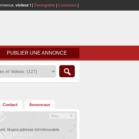
envenue,
visiteur !
[
S'enregistrer
|
Connexion
]
PUBLIER UNE ANNONCE
Contact
Annonceur
olé, l&apos;adresse est introuvable.