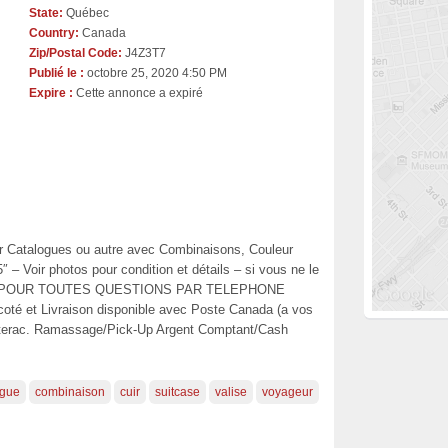
State:
Québec
Country:
Canada
Zip/Postal Code:
J4Z3T7
Publié le :
octobre 25, 2020 4:50 PM
Expire :
Cette annonce a expiré
ur Catalogues ou autre avec Combinaisons, Couleur
 – Voir photos pour condition et détails – si vous ne le
 pas – POUR TOUTES QUESTIONS PAR TELEPHONE
é et Livraison disponible avec Poste Canada (a vos
Interac. Ramassage/Pick-Up Argent Comptant/Cash
ogue
combinaison
cuir
suitcase
valise
voyageur