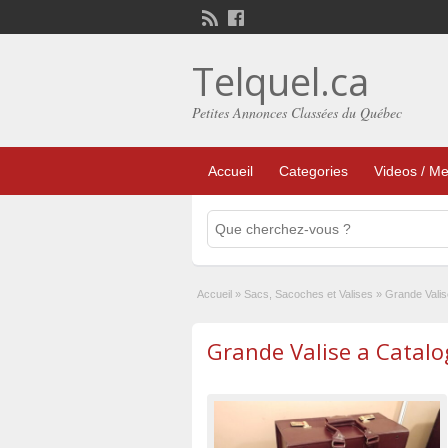
Telquel.ca
Petites Annonces Classées du Québec
Accueil
Categories
Videos / Me
Accueil
»
Sacs, Sacoches et Valises
»
Grande Valis
Grande Valise a Catalo