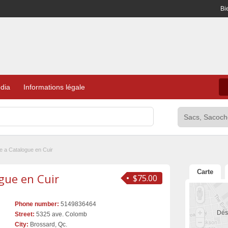
Bi
dia
Informations légale
e a Catalogue en Cuir
Carte
gue en Cuir
$75.00
Phone number:
5149836464
Dés
Street:
5325 ave. Colomb
City:
Brossard, Qc.