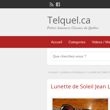
Telquel.ca
Petites Annonces Classées du Québec
Accueil
Categories
Videos / Me
Accueil
»
Lunettes et Montures
»
Lunette de Soleil 
Lunette de Soleil Jean 