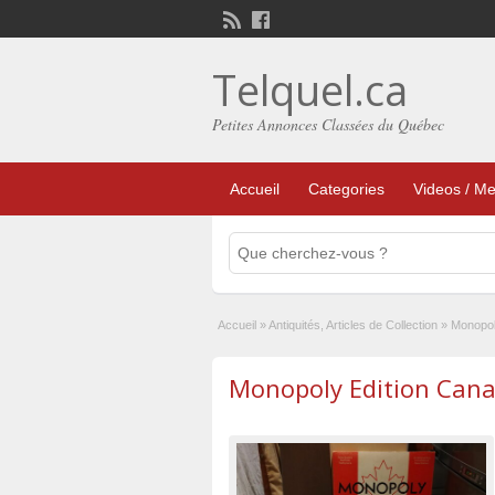
Telquel.ca
Petites Annonces Classées du Québec
Accueil
Categories
Videos / Me
Accueil
»
Antiquités, Articles de Collection
»
Monopol
Monopoly Edition Can