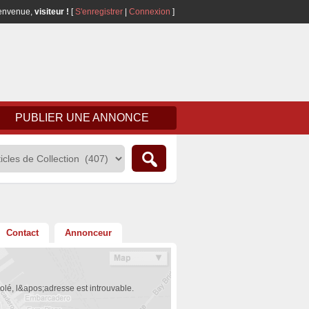
envenue,
visiteur !
[
S'enregistrer
|
Connexion
]
PUBLIER UNE ANNONCE
Contact
Annonceur
olé, l&apos;adresse est introuvable.