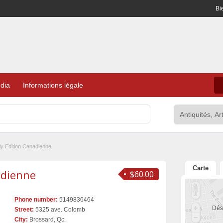
Bi
dia
Informations légale
y Edition Canadienne
Carte
adienne
$60.00
Phone number:
5149836464
Dés
Street:
5325 ave. Colomb
City:
Brossard, Qc.