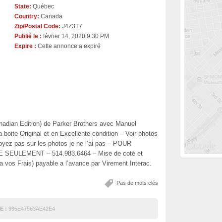
State:
Québec
Country:
Canada
Zip/Postal Code:
J4Z3T7
Publié le :
février 14, 2020 9:30 PM
Expire :
Cette annonce a expiré
adian Edition) de Parker Brothers avec Manuel
 boite Original et en Excellente condition – Voir photos
 voyez pas sur les photos je ne l’ai pas – POUR
ULEMENT – 514.983.6464 – Mise de coté et
a vos Frais) payable a l’avance par Virement Interac.
Pas de mots clés
E :
995E47563AE42E4