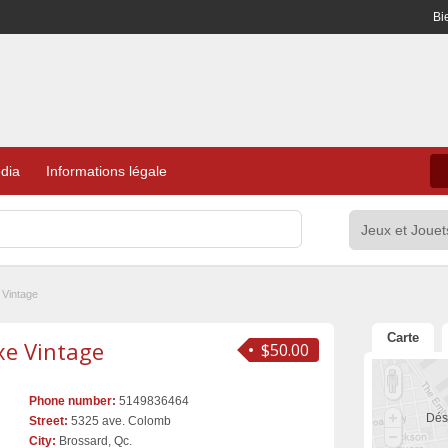
Bi
dia
Informations légale
 Vintage
Carte
xe Vintage
$50.00
Phone number:
5149836464
Dés
Street:
5325 ave. Colomb
City:
Brossard, Qc.