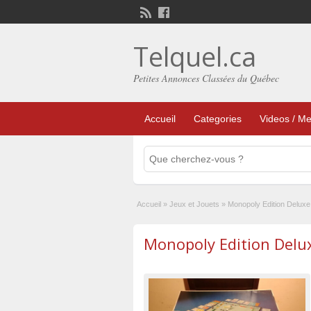
Telquel.ca
Petites Annonces Classées du Québec
Accueil
Categories
Videos / Me
Accueil
»
Jeux et Jouets
»
Monopoly Edition Deluxe
Monopoly Edition Delu