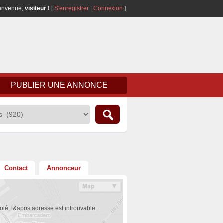
envenue,
visiteur !
[
S'enregistrer
|
Connexion
]
PUBLIER UNE ANNONCE
Contact
Annonceur
olé, l&apos;adresse est introuvable.