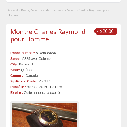
Accueil
»
Bijoux, Montres et Accessoires
»
Montre Charles Raymond pour
Homme
Montre Charles Raymond
$20.00
pour Homme
Phone number:
5149836464
Street:
5325 ave. Colomb
City:
Brossard
State:
Québec
Country:
Canada
Zip/Postal Code:
J4Z 3T7
Publié le :
mars 2, 2019 11:31 PM
Expire :
Cette annonce a expiré