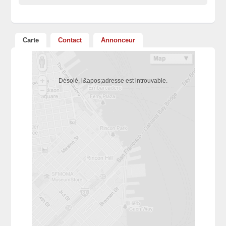
Carte
Contact
Annonceur
Désolé, l&apos;adresse est introuvable.