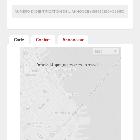
NUMÉRO D'IDENTIFICATION DE L'ANNONCE :
895680EB9AC1865C
Carte
Contact
Annonceur
Désolé, l&apos;adresse est introuvable.