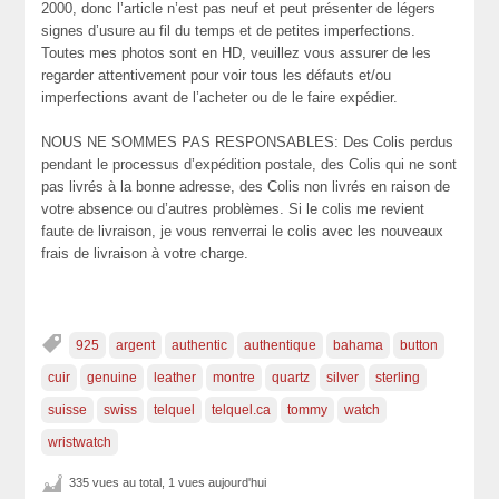
2000, donc l’article n’est pas neuf et peut présenter de légers
signes d’usure au fil du temps et de petites imperfections.
Toutes mes photos sont en HD, veuillez vous assurer de les
regarder attentivement pour voir tous les défauts et/ou
imperfections avant de l’acheter ou de le faire expédier.
NOUS NE SOMMES PAS RESPONSABLES: Des Colis perdus
pendant le processus d’expédition postale, des Colis qui ne sont
pas livrés à la bonne adresse, des Colis non livrés en raison de
votre absence ou d’autres problèmes. Si le colis me revient
faute de livraison, je vous renverrai le colis avec les nouveaux
frais de livraison à votre charge.
925
argent
authentic
authentique
bahama
button
cuir
genuine
leather
montre
quartz
silver
sterling
suisse
swiss
telquel
telquel.ca
tommy
watch
wristwatch
335 vues au total, 1 vues aujourd'hui