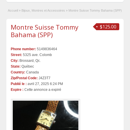
Accueil
»
Bijoux, Montres et Accessoires
»
Montre Suisse Tommy Bahama (SPP)
Montre Suisse Tommy
$125.00
Bahama (SPP)
Phone number:
5149836464
Street:
5325 ave. Colomb
City:
Brossard, Qc.
State:
Québec
Country:
Canada
Zip/Postal Code:
J4Z3T7
Publié le :
avril 27, 2025 6:24 PM
Expire :
Cette annonce a expiré