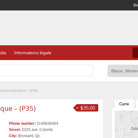
Bi
dia
Informations légale
watch Authetique – (P35)
Carte
que – (P35)
$35.00
Phone number:
5149836464
Dés
Street:
5325 ave. Colomb
City:
Brossard, Qc.