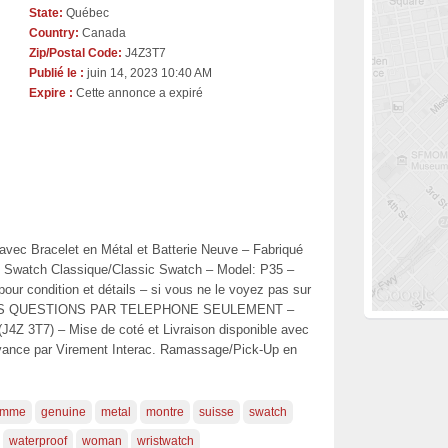
State:
Québec
Country:
Canada
Zip/Postal Code:
J4Z3T7
Publié le :
juin 14, 2023 10:40 AM
Expire :
Cette annonce a expiré
vec Bracelet en Métal et Batterie Neuve – Fabriqué
: Swatch Classique/Classic Swatch – Model: P35 –
our condition et détails – si vous ne le voyez pas sur
TOUTES QUESTIONS PAR TELEPHONE SEULEMENT –
(J4Z 3T7) – Mise de coté et Livraison disponible avec
avance par Virement Interac. Ramassage/Pick-Up en
emme
genuine
metal
montre
suisse
swatch
waterproof
woman
wristwatch