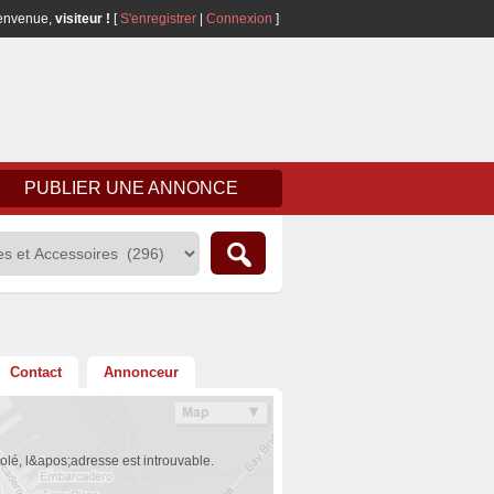
envenue,
visiteur !
[
S'enregistrer
|
Connexion
]
PUBLIER UNE ANNONCE
Contact
Annonceur
olé, l&apos;adresse est introuvable.