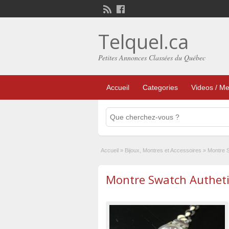
Telquel.ca
Petites Annonces Classées du Québec
Accueil
Categories
Videos / Me
Accueil
»
Bijoux, Montres et Accessoires
»
Montre S
Montre Swatch Autheti