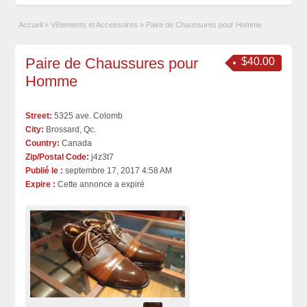
Accueil
»
Vêtements et Accessoires
»
Paire de Chaussures pour Homme
Paire de Chaussures pour
$40.00
Homme
Street:
5325 ave. Colomb
City:
Brossard, Qc.
Country:
Canada
Zip/Postal Code:
j4z3t7
Publié le :
septembre 17, 2017 4:58 AM
Expire :
Cette annonce a expiré