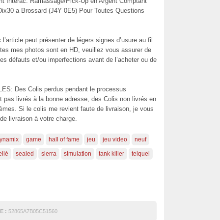
ent Interac. Ramassage/Pick-Up en Argent Comptant
Dix30 a Brossard (J4Y 0E5) Pour Toutes Questions
’article peut présenter de légers signes d’usure au fil
utes mes photos sont en HD, veuillez vous assurer de
les défauts et/ou imperfections avant de l’acheter ou de
Des Colis perdus pendant le processus
t pas livrés à la bonne adresse, des Colis non livrés en
mes. Si le colis me revient faute de livraison, je vous
 de livraison à votre charge.
ynamix
game
hall of fame
jeu
jeu video
neuf
ellé
sealed
sierra
simulation
tank killer
telquel
E :
52865A7B05C51560