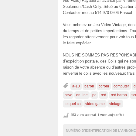
vos Frais) Payable à l’avance par Virem
Seulement/Cash Only. Situé au Quartier 
Contactez moi au 514.970.0606 Pascal.
Vous achetez un Jeu Vidéo Vintage, donc l
du temps et de petites imperfections. To
les regarder attentivement pour voir tous 
le faire expédier.
NOUS NE SOMMES PAS RESPONSABLES: 
d’expédition postale, des Colis qui ne son
raison de votre absence ou d’autres problè
renverrai le colis avec les nouveaux frais
a-10
baron
cdrom
computer
d
new
on-line
pc
red
red baron
sc
telquel.ca
video game
vintage
453 vues au total, 1 vues aujourd'hui
NUMÉRO D'IDENTIFICATION DE L'ANNONC