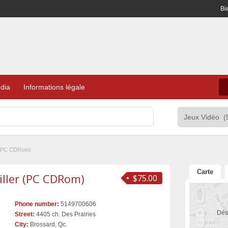
Bi
dia
Informations légale
r (PC CDRom)
Carte
iller (PC CDRom)
$75.00
Phone number:
5149700606
Dés
Street:
4405 ch. Des Prairies
City:
Brossard, Qc.