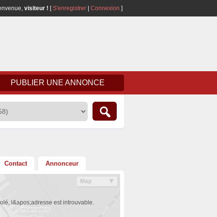
envenue,
visiteur !
[
S'enregistrer
|
Connexion
]
PUBLIER UNE ANNONCE
Contact
Annonceur
olé, l&apos;adresse est introuvable.