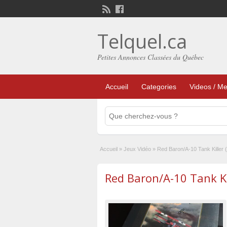
Telquel.ca
Petites Annonces Classées du Québec
Accueil
Categories
Videos / Me
Accueil
»
Jeux Vidéo
»
Red Baron/A-10 Tank Kille
Red Baron/A-10 Tank K