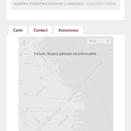
NUMÉRO D'IDENTIFICATION DE L'ANNONCE :
41262705F57D4D86
Carte
Contact
Annonceur
Désolé, l&apos;adresse est introuvable.