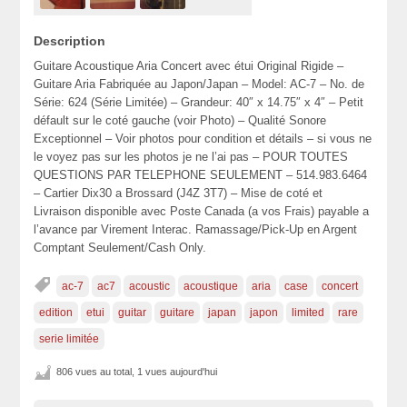
Description
Guitare Acoustique Aria Concert avec étui Original Rigide –
Guitare Aria Fabriquée au Japon/Japan – Model: AC-7 – No. de
Série: 624 (Série Limitée) – Grandeur: 40″ x 14.75″ x 4″ – Petit
défault sur le coté gauche (voir Photo) – Qualité Sonore
Exceptionnel – Voir photos pour condition et détails – si vous ne
le voyez pas sur les photos je ne l’ai pas – POUR TOUTES
QUESTIONS PAR TELEPHONE SEULEMENT – 514.983.6464
– Cartier Dix30 a Brossard (J4Z 3T7) – Mise de coté et
Livraison disponible avec Poste Canada (a vos Frais) payable a
l’avance par Virement Interac. Ramassage/Pick-Up en Argent
Comptant Seulement/Cash Only.
ac-7
ac7
acoustic
acoustique
aria
case
concert
edition
etui
guitar
guitare
japan
japon
limited
rare
serie limitée
806 vues au total, 1 vues aujourd'hui