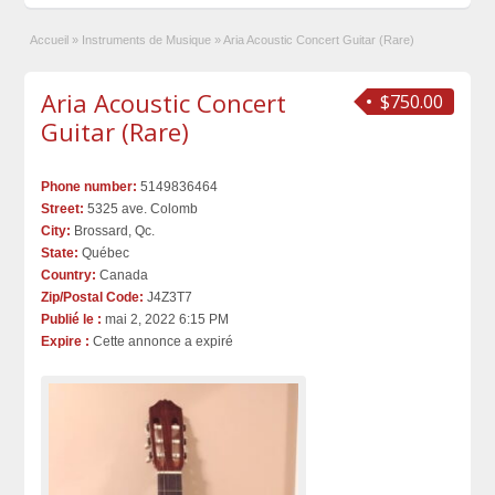
Accueil
»
Instruments de Musique
»
Aria Acoustic Concert Guitar (Rare)
Aria Acoustic Concert
$750.00
Guitar (Rare)
Phone number:
5149836464
Street:
5325 ave. Colomb
City:
Brossard, Qc.
State:
Québec
Country:
Canada
Zip/Postal Code:
J4Z3T7
Publié le :
mai 2, 2022 6:15 PM
Expire :
Cette annonce a expiré