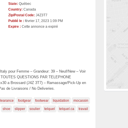
State:
Québec
Country:
Canada
Zip/Postal Code:
J4Z3T7
Publié le :
février 17, 2023 1:09 PM
Expire :
Cette annonce a expiré
 Italy pour Femme – Grandeur: 39 – Neuf/New – Voir
 POUR TOUTES QUESTIONS PAR TELEPHONE
x30 a Brossard (J4Z 3T7) – Ramassage/Pick-Up en
s de Livraisons / No Deliveries.
learance
footgear
footwear
liquidation
mocassin
shoe
slipper
soulier
telquel
telquel.ca
travail