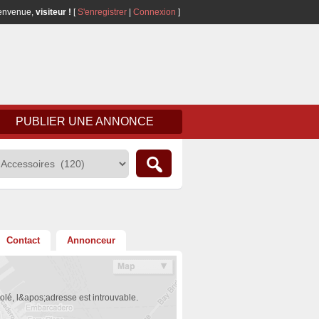
envenue,
visiteur !
[
S'enregistrer
|
Connexion
]
PUBLIER UNE ANNONCE
Contact
Annonceur
olé, l&apos;adresse est introuvable.