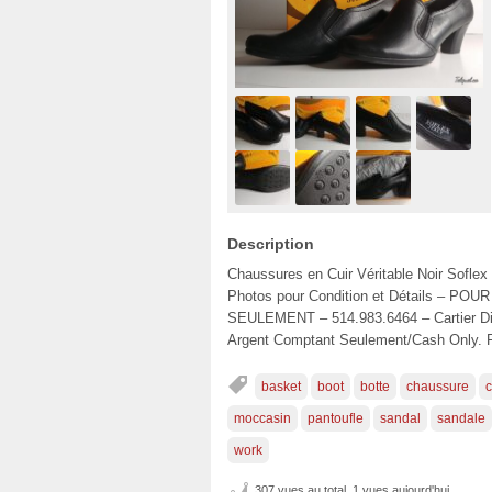
Description
Chaussures en Cuir Véritable Noir Soflex
Photos pour Condition et Détails –
SEULEMENT – 514.983.6464 – Cartier Di
Argent Comptant Seulement/Cash Only. Pa
basket
boot
botte
chaussure
c
moccasin
pantoufle
sandal
sandale
work
307 vues au total, 1 vues aujourd'hui