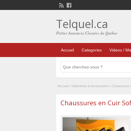
Telquel.ca
Petites Annonces Classées du Québec
Accueil
Categories
Videos / Me
Accueil
»
Vêtements et Accessoires
»
Chaussures e
Chaussures en Cuir Sof