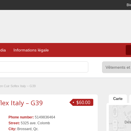
Bi
dia
Informations légale
n Cuir Soflex Italy – G39
Carte
lex Italy – G39
$60.00
Phone number:
5149836464
Dés
Street:
5325 ave. Colomb
City:
Brossard, Qc.