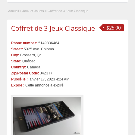
Accueil
»
Jeux et Jouets
»
Coffret de 3 Jeux Classique
Coffret de 3 Jeux Classique
$25.00
Phone number:
5149836464
Street:
5325 ave. Colomb
City:
Brossard, Qc.
State:
Québec
Country:
Canada
Zip/Postal Code:
J4Z3T7
Publié le :
janvier 17, 2023 4:24 AM
Expire :
Cette annonce a expiré