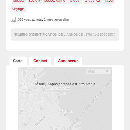
société
society
society game
telquel
telquel.ca
travel
voyage
338 vues au total, 1 vues aujourd'hui
NUMÉRO D'IDENTIFICATION DE L'ANNONCE :
679641431D8DEE24
Carte
Contact
Annonceur
Désolé, l&apos;adresse est introuvable.