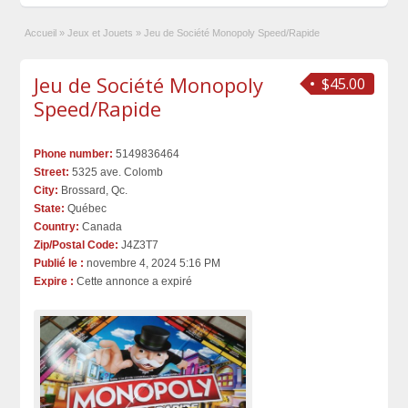
Accueil
»
Jeux et Jouets
»
Jeu de Société Monopoly Speed/Rapide
Jeu de Société Monopoly
$45.00
Speed/Rapide
Phone number:
5149836464
Street:
5325 ave. Colomb
City:
Brossard, Qc.
State:
Québec
Country:
Canada
Zip/Postal Code:
J4Z3T7
Publié le :
novembre 4, 2024 5:16 PM
Expire :
Cette annonce a expiré