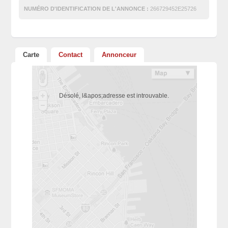
NUMÉRO D'IDENTIFICATION DE L'ANNONCE :
266729452E25726
Carte
Contact
Annonceur
Désolé, l&apos;adresse est introuvable.