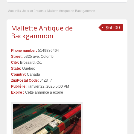
Accueil
»
Jeux et Jouets
»
Mallette Antique de Backgammon
Mallette Antique de
$60.00
Backgammon
Phone number:
5149836464
Street:
5325 ave. Colomb
City:
Brossard, Qc.
State:
Québec
Country:
Canada
Zip/Postal Code:
J4Z3T7
Publié le :
janvier 22, 2025 5:00 PM
Expire :
Cette annonce a expiré