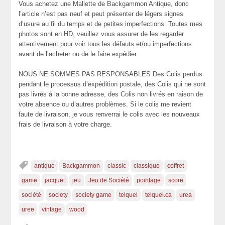
Vous achetez une Mallette de Backgammon Antique, donc
l’article n’est pas neuf et peut présenter de légers signes
d’usure au fil du temps et de petites imperfections. Toutes mes
photos sont en HD, veuillez vous assurer de les regarder
attentivement pour voir tous les défauts et/ou imperfections
avant de l’acheter ou de le faire expédier.
NOUS NE SOMMES PAS RESPONSABLES Des Colis perdus
pendant le processus d’expédition postale, des Colis qui ne sont
pas livrés à la bonne adresse, des Colis non livrés en raison de
votre absence ou d’autres problèmes. Si le colis me revient
faute de livraison, je vous renverrai le colis avec les nouveaux
frais de livraison à votre charge.
antique
Backgammon
classic
classique
coffret
game
jacquet
jeu
Jeu de Société
pointage
score
société
society
society game
telquel
telquel.ca
urea
uree
vintage
wood