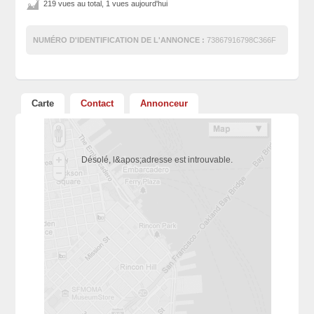
219 vues au total, 1 vues aujourd'hui
NUMÉRO D'IDENTIFICATION DE L'ANNONCE :
73867916798C366F
Carte
Contact
Annonceur
Désolé, l&apos;adresse est introuvable.