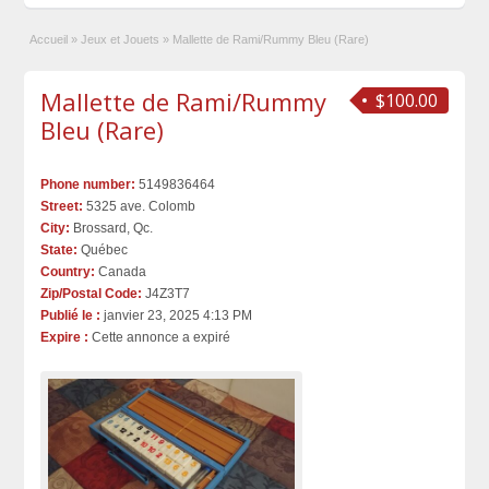
Accueil
»
Jeux et Jouets
»
Mallette de Rami/Rummy Bleu (Rare)
Mallette de Rami/Rummy
$100.00
Bleu (Rare)
Phone number:
5149836464
Street:
5325 ave. Colomb
City:
Brossard, Qc.
State:
Québec
Country:
Canada
Zip/Postal Code:
J4Z3T7
Publié le :
janvier 23, 2025 4:13 PM
Expire :
Cette annonce a expiré