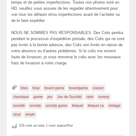
temps et de petites imperfections. Toutes nos photos sont en
HD, veuillez vous assurer de les regarder attentivement pour
voir tous les défauts et/ou imperfections avant de l’acheter ou
de le faire expédier.
NOUS NE SOMMES PAS RESPONSABLES: Des Colis perdus
pendant le processus d’expédition postale, des Colis qui ne sont
pas livrés à la bonne adresse, des Colis non livrés en raison de
votre absence ou d’autres problèmes. Si le colis me revient
faute de livraison, je vous renverrai le colis avec les nouveaux
frais de livraison à votre charge.
bleu
blue
board game
boardgame
classic
classique
game
jeu
Jeu de Société
rami
rummy
société
society
society game
telquel
telquel.ca
vintage
vinyl
vinyle
229 vues au total, 1 vues aujourd'hui