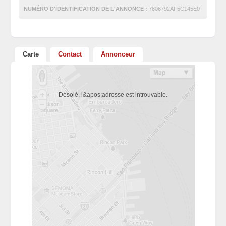
NUMÉRO D'IDENTIFICATION DE L'ANNONCE :
7806792AF5C145E0
Carte
Contact
Annonceur
Désolé, l&apos;adresse est introuvable.