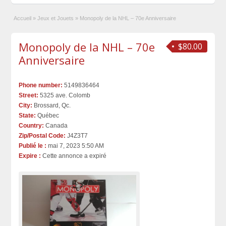
Accueil
»
Jeux et Jouets
»
Monopoly de la NHL – 70e Anniversaire
Monopoly de la NHL – 70e
$80.00
Anniversaire
Phone number:
5149836464
Street:
5325 ave. Colomb
City:
Brossard, Qc.
State:
Québec
Country:
Canada
Zip/Postal Code:
J4Z3T7
Publié le :
mai 7, 2023 5:50 AM
Expire :
Cette annonce a expiré