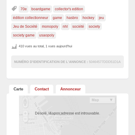
70e
boardgame
collector's edition
édition collectionneur
game
hasbro
hockey
jeu
Jeu de Société
monopoly
nhl
société
society
society game
usaopoly
410 vues au total, 1 vues aujourd'hui
NUMÉRO D'IDENTIFICATION DE L'ANNONCE :
50464577DDD51D1A
Carte
Contact
Annonceur
Désolé, l&apos;adresse est introuvable.