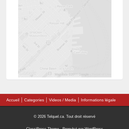
Accueil
Categories
Videos / Media
Informations légale
© 2026 Telquel.ca. Tout droit réservé
ClassiPress Theme
- Propulsé par
WordPress